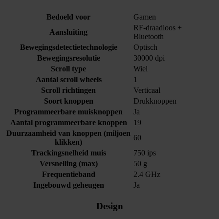
Bedoeld voor
Gamen
RF-draadloos +
Aansluiting
Bluetooth
Bewegingsdetectietechnologie
Optisch
Bewegingsresolutie
30000 dpi
Scroll type
Wiel
Aantal scroll wheels
1
Scroll richtingen
Verticaal
Soort knoppen
Drukknoppen
Programmeerbare muisknoppen
Ja
Aantal programmeerbare knoppen
19
Duurzaamheid van knoppen (miljoen
60
klikken)
Trackingsnelheid muis
750 ips
Versnelling (max)
50 g
Frequentieband
2.4 GHz
Ingebouwd geheugen
Ja
Design