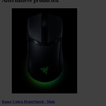
Alternatieve producten
Razer Cobra HyperSpeed - Muis