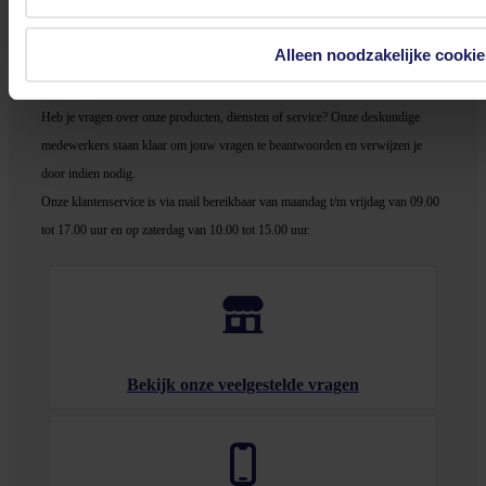
Alleen noodzakelijke cookie
Stel jouw vragen aan onze klantenservice!
Heb je vragen over onze producten, diensten of service? Onze deskundige
medewerker
s staan klaar om jouw vragen te beantwoorden en verwijzen je
door indien nodig.
Onze klantenservice is via mail bereikbaar van maandag t/m vrijdag van 09.00
tot 17.00 uur en op zaterdag van 10.00 tot 15.00 uur.
Bekijk onze veelgestelde vragen