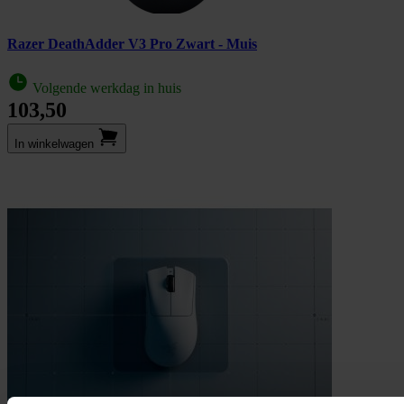
Razer DeathAdder V3 Pro Zwart - Muis
Volgende werkdag in huis
103,50
In winkel­wagen