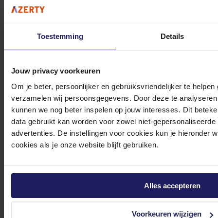
Toestemming
Details
Razer DeathAdder V3 Pro White - Muis
Jouw privacy voorkeuren
Volgende werkdag in huis
Om je beter, persoonlijker en gebruiksvriendelijker te helpen
104,90
verzamelen wij persoonsgegevens. Door deze te analyseren 
kunnen we nog beter inspelen op jouw interesses. Dit beteken
In winkel­wagen
data gebruikt kan worden voor zowel niet-gepersonaliseerde
advertenties. De instellingen voor cookies kun je hieronder 
cookies als je onze website blijft gebruiken.
Razer Naga V2 HyperSpeed - Muis
Rechtshandig - Optisch - RF-Draadloos + Bluetooth - Zwart
Alles accepteren
89,06
Incl. 21% BTW
Voorkeuren wijzigen
In winkel­wagen