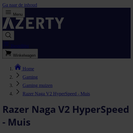
Ga naar de inhoud
Menu
Bestellijst
Winkelwagen
Home
Gaming
Gaming muizen
Razer Naga V2 HyperSpeed - Muis
Razer Naga V2 HyperSpeed
- Muis