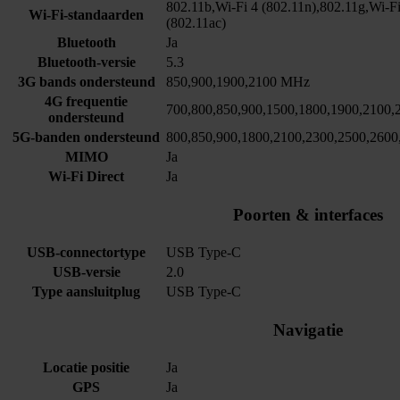
802.11b,Wi-Fi 4 (802.11n),802.11g,Wi-Fi
Wi-Fi-standaarden
(802.11ac)
Bluetooth
Ja
Bluetooth-versie
5.3
3G bands ondersteund
850,900,1900,2100 MHz
4G frequentie
700,800,850,900,1500,1800,1900,2100
ondersteund
5G-banden ondersteund
800,850,900,1800,2100,2300,2500,260
MIMO
Ja
Wi-Fi Direct
Ja
Poorten & interfaces
USB-connectortype
USB Type-C
USB-versie
2.0
Type aansluitplug
USB Type-C
Navigatie
Locatie positie
Ja
GPS
Ja