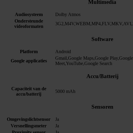
Multimedia
Audiosysteem
Dolby Atmos
Ondersteunde
3G2,M4V,WEBM,MP4,FLV,MKV,AVI,
videoformaten
Software
Platform
Android
Gmail,Google Maps,Google Play,Googl
Google applicaties
Meet,YouTube,Google Search
Accu/Batterij
Capaciteit van de
5000 mAh
accu/batterij
Sensoren
Omgevingslichtsensor
Ja
Versnellingsmeter
Ja
Proximity sensor
Ja