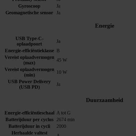
Gyroscoop
Ja
Geomagnetische sensor
Ja
Energie
USB Type-C-
Ja
oplaadpoort
Energie-efficiëntieklasse
B
Vereist oplaadvermogen
45 W
(max)
Vereist oplaadvermogen
10 W
(min)
USB Power Delivery
Ja
(USB PD)
Duurzaamheid
Energie-efficiëntieschaal
A tot G
Batterijduur per cyclus
2674 min
Batterijduur in cycli
2000
Herhaalde valtest
A