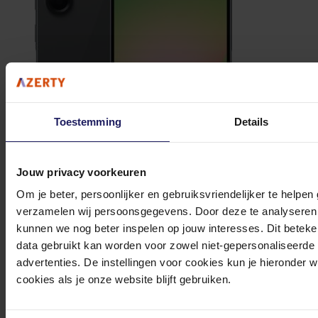
Toestemming
Details
Jouw privacy voorkeuren
Om je beter, persoonlijker en gebruiksvriendelijker te helpen
verzamelen wij persoonsgegevens. Door deze te analyseren 
Samsung Galaxy A56 Enterprise edition EU Model - 128GB
Graphite
kunnen we nog beter inspelen op jouw interesses. Dit beteken
data gebruikt kan worden voor zowel niet-gepersonaliseerde
Volgende werkdag in huis
advertenties. De instellingen voor cookies kun je hieronder 
357,-
cookies als je onze website blijft gebruiken.
In winkel­wagen