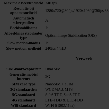
Maximale beeldsnelheid
240 fps
Resolutie bij
1280x720@30fps,1920x1080@30fps,38
opnamesnelheid
Automatisch
Ja
scherpstellen
Beeldstabilisator
Ja
Afbeeldings stabilisator
Optical Image Stabilization (OIS)
type
Slow motion-modus
Ja
Slow motion-snelheid
240fps @HD
Netwerk
SIM-kaart-capaciteit
Dual SIM
Generatie mobiel
5G
internet
SIM card type
NanoSIM + eSIM
3G standaarden
WCDMA,UMTS
5G-standaard
Sub6 TDD,Sub6 FDD
4G standaard
LTE-TDD & LTE-FDD
Wifi-standaard
Wi-Fi 6 (802.11ax)