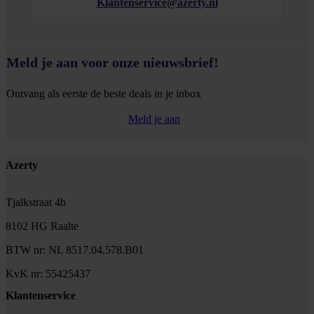
Klantenservice@azerty.nl
Meld je aan voor onze nieuwsbrief!
Ontvang als eerste de beste deals in je inbox
Meld je aan
Footer
Azerty
Tjalkstraat 4b
8102 HG Raalte
BTW nr: NL 8517.04.578.B01
KvK nr: 55425437
Klantenservice