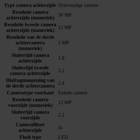
Type camera achterzijde
Drievoudige camera
Resolutie camera
50 MP
achterzijde (numeriek)
Resolutie tweede camera
12 MP
achterzijde (numeriek)
Resolutie van de derde
achtercamera
5 MP
(numeriek)
Sluitertijd camera
1.8
achterzijde
Sluitertijd tweede
2.2
camera achterzijde
Diafragmaopening van
2.4
de derde achtercamera
Cameratype voorkant
Enkele camera
Resolutie camera
12 MP
voorzijde (numeriek)
Sluitertijd camera
2.2
voorzijde
Cameraflitser
Ja
achterzijde
Flash type
LED