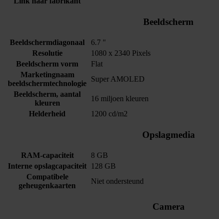
Link naar fabrikant
Beeldscherm
Beeldschermdiagonaal
6.7 "
Resolutie
1080 x 2340 Pixels
Beeldscherm vorm
Flat
Marketingnaam
Super AMOLED
beeldschermtechnologie
Beeldscherm, aantal
16 miljoen kleuren
kleuren
Helderheid
1200 cd/m2
Opslagmedia
RAM-capaciteit
8 GB
Interne opslagcapaciteit
128 GB
Compatibele
Niet ondersteund
geheugenkaarten
Camera