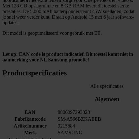
hoofdcamera met extra lenzen zorgt voor scherpe foto’s en video’s.
Met 128 GB opslagruimte en 8 GB RAM levert dit toestel sterke
prestaties. De 5.000 mAh batterij ondersteunt 45W snelladen, zodat
je snel weer verder kunt. Draait op Android 15 met 6 jaar software-
updates.
Dit model is geoptimaliseerd voor gebruik met EE.
Let op: EAN code is product indicatief. Dit toestel komt niet in
aanmerking voor NL Samsung promotie!
Productspecificaties
Alle specificaties
Algemeen
EAN
8806097293323
Fabrikantcode
SM-A566BZKAEEB
Artikelnummer
9215584
Merk
SAMSUNG