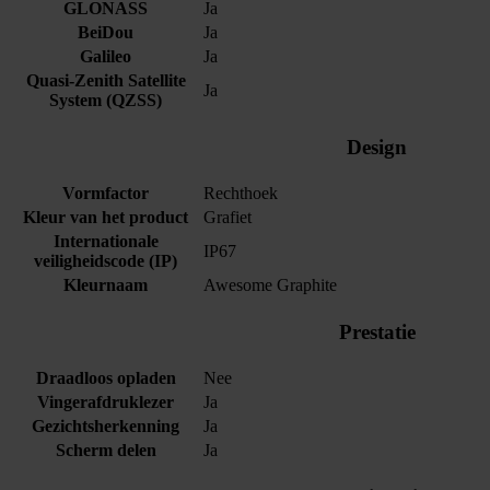
GLONASS
Ja
BeiDou
Ja
Galileo
Ja
Quasi-Zenith Satellite
Ja
System (QZSS)
Design
Vormfactor
Rechthoek
Kleur van het product
Grafiet
Internationale
IP67
veiligheidscode (IP)
Kleurnaam
Awesome Graphite
Prestatie
Draadloos opladen
Nee
Vingerafdruklezer
Ja
Gezichtsherkenning
Ja
Scherm delen
Ja