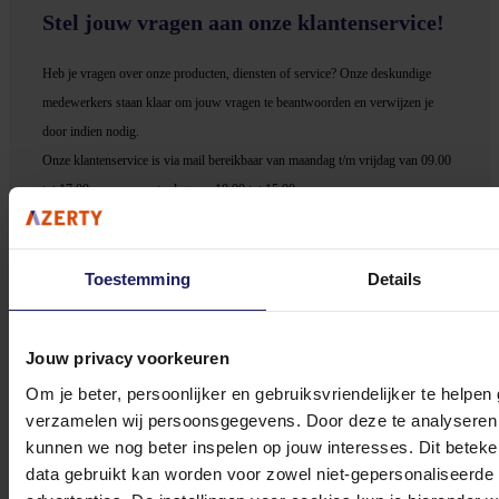
Stel jouw vragen aan onze klantenservice!
Heb je vragen over onze producten, diensten of service? Onze deskundige
medewerker
s staan klaar om jouw vragen te beantwoorden en verwijzen je
door indien nodig.
Onze klantenservice is via mail bereikbaar van maandag t/m vrijdag van 09.00
tot 17.00 uur en op zaterdag van 10.00 tot 15.00 uur.
Toestemming
Details
Bekijk onze veelgestelde vragen
Jouw privacy voorkeuren
Om je beter, persoonlijker en gebruiksvriendelijker te helpen
verzamelen wij persoonsgegevens. Door deze te analyseren 
kunnen we nog beter inspelen op jouw interesses. Dit beteken
data gebruikt kan worden voor zowel niet-gepersonaliseerde