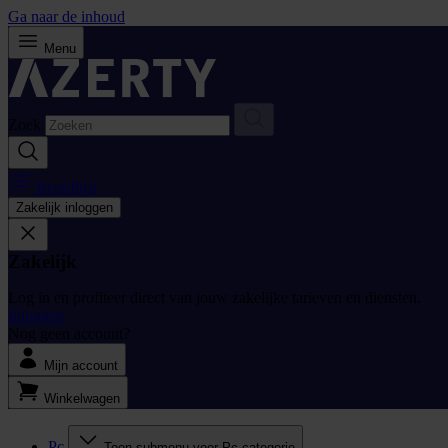
Ga naar de inhoud
Menu
Zoek
Bestellijst
Zakelijk inloggen
Zakelijk
Log in en profiteer direct van jouw zakelijke tarieven en diensten.
Inloggen
Nog geen account?
Mijn account
Winkelwagen
Pc
Toon submenu voor Pc categorie