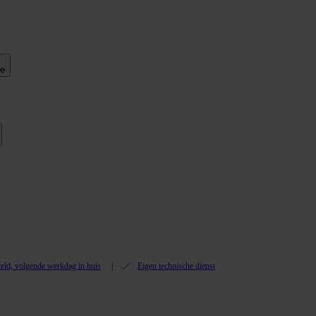
ie
teld, volgende werkdag in huis
Eigen technische dienst