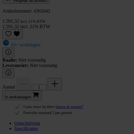
Vergelijk dit product
Artikelnummer: 4365042
1.591,32
Incl. 21% BTW
1.591,32 incl. 21% BTW
10+ werkdagen
Raalte:
Niet voorradig
Leverancier:
Niet voorradig
Aantal
In winkel­wagen
Gratis retour bij defect
binnen de garantie*
Particulier minimaal 2 jaar garantie
Omschrijving
Specificaties