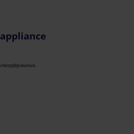
 appliance
hterpijltjestoetsen.