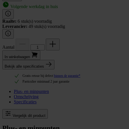
Volgende werkdag in huis
Raalte:
6 stuk(s) voorradig
Leverancier:
49 stuk(s) voorradig
Aantal
In winkel­wagen
Bekijk alle specificaties
Gratis retour bij defect
binnen de garantie*
Particulier minimaal 2 jaar garantie
Plus- en minpunten
Omschrijving
Specificaties
Vergelijk dit product
Plus- en minpunten