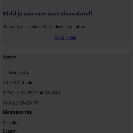
Meld je aan voor onze nieuwsbrief!
Ontvang als eerste de beste deals in je inbox
Meld je aan
Footer
Azerty
Tjalkstraat 4b
8102 HG Raalte
BTW nr: NL 8517.04.578.B01
KvK nr: 55425437
Klantenservice
Bestellen
Betalen