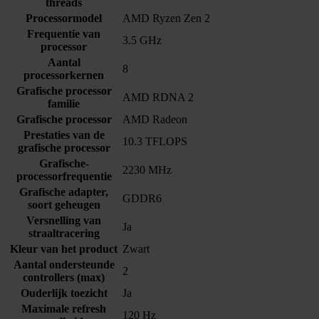
threads
Processormodel
AMD Ryzen Zen 2
Frequentie van
3.5 GHz
processor
Aantal
8
processorkernen
Grafische processor
AMD RDNA 2
familie
Grafische processor
AMD Radeon
Prestaties van de
10.3 TFLOPS
grafische processor
Grafische-
2230 MHz
processorfrequentie
Grafische adapter,
GDDR6
soort geheugen
Versnelling van
Ja
straaltracering
Kleur van het product
Zwart
Aantal ondersteunde
2
controllers (max)
Ouderlijk toezicht
Ja
Maximale refresh
120 Hz