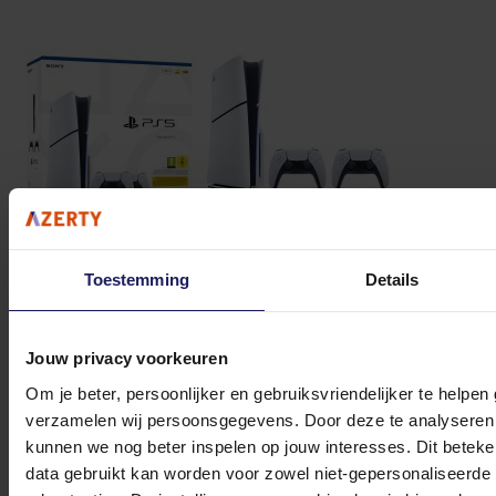
Toestemming
Details
Jouw privacy voorkeuren
Sony PlayStation 5 Slim Disc Edition - Spelconsole
Om je beter, persoonlijker en gebruiksvriendelijker te helpen
Volgende werkdag in huis
verzamelen wij persoonsgegevens. Door deze te analyseren 
698,-
kunnen we nog beter inspelen op jouw interesses. Dit beteken
data gebruikt kan worden voor zowel niet-gepersonaliseerde
In winkel­wagen