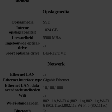
snelheid
Opslagmedia
Opslagmedia
SSD
Interne
1024 GB
opslagcapaciteit
Leessnelheid
5500 MB/s
Ingebouwde optical-
Ja
drive
Soort optische drive
Blu-Ray/DVD
Netwerk
Ethernet LAN
Ja
Ethernet interface type
Gigabit Ethernet
Ethernet LAN, data-
10,100,1000
overdrachtsnelheden
Wifi
Ja
802.11b,Wi-Fi 4 (802.11n),802.11g,Wi-Fi
Wi-Fi-standaarden
6 (802.11ax),802.11a,Wi-Fi 5 (802.11ac)
Bluetooth
Ja