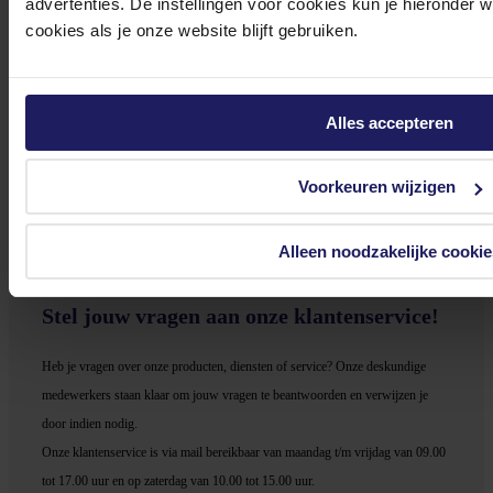
advertenties. De instellingen voor cookies kun je hieronder 
cookies als je onze website blijft gebruiken.
Sony PlayStation 5 Slim Disc Edition - Console
Alles accepteren
1 controller - AMD Zen 2 - AMD RDNA 2 - 1 TB SSD - 120Hz - Wi-Fi 6 - Wit,
Zwart
649,-
Voorkeuren wijzigen
Incl. 21% BTW
In winkel­wagen
Alleen noodzakelijke cookie
Stel jouw vragen aan onze klantenservice!
Heb je vragen over onze producten, diensten of service? Onze deskundige
medewerker
s staan klaar om jouw vragen te beantwoorden en verwijzen je
door indien nodig.
Onze klantenservice is via mail bereikbaar van maandag t/m vrijdag van 09.00
tot 17.00 uur en op zaterdag van 10.00 tot 15.00 uur.