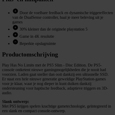
Door de voelbare feedback en dynamische triggereffecten
van de DualSense controller, haal je meer beleving uit je
games
30% kleiner dan de originele playstation 5
Game in 4K resolutie
Beperkte opslagruimte
Productomschrijving
Play Has No Limits met de PS5 Slim - Disc Edition. De PS5-
console ontketent nieuwe gamingmogelijkheden die je nooit had
voorzien. Laden gaat sneller dan ooit dankzij een ultrasnelle SSD.
Er staat een hele nieuwe generatie geweldige PlayStation-games
voor je klaar, waar je nog dieper in kunt duiken dankzij
ondersteuning voor haptische feedback, adaptieve triggers en 3D-
audio.
Slank ontwerp:
Met PS5 krijgen spelers krachtige gametechnologie, geïntegreerd in
een slank en compact console-ontwerp.