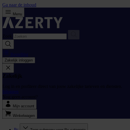
Ga naar de inhoud
Menu
Zoek
Bestellijst
Zakelijk inloggen
Zakelijk
Log in en profiteer direct van jouw zakelijke tarieven en diensten.
Inloggen
Nog geen account?
Mijn account
Winkelwagen
Pc
Toon submenu voor Pc categorie