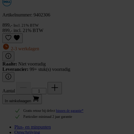
Artikelnummer: 9402306
899,-
Incl. 21% BTW
899,- incl. 21% BTW
2-3 werkdagen
Raalte:
Niet voorradig
Leverancier:
99+ stuk(s) voorradig
Aantal
In winkel­wagen
Gratis retour bij defect
binnen de garantie*
Particulier minimaal 2 jaar garantie
Plus- en minpunten
Omschrijving