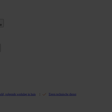
ie
teld, volgende werkdag in huis
Eigen technische dienst