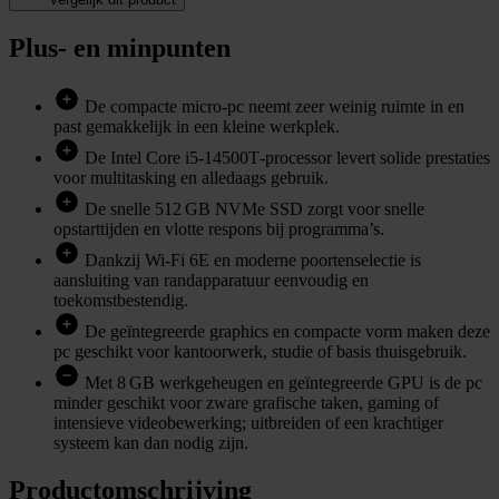
Plus- en minpunten
De compacte micro‑pc neemt zeer weinig ruimte in en
past gemakkelijk in een kleine werkplek.
De Intel Core i5‑14500T‑processor levert solide prestaties
voor multitasking en alledaags gebruik.
De snelle 512 GB NVMe SSD zorgt voor snelle
opstarttijden en vlotte respons bij programma’s.
Dankzij Wi‑Fi 6E en moderne poortenselectie is
aansluiting van randapparatuur eenvoudig en
toekomstbestendig.
De geïntegreerde graphics en compacte vorm maken deze
pc geschikt voor kantoorwerk, studie of basis thuisgebruik.
Met 8 GB werkgeheugen en geïntegreerde GPU is de pc
minder geschikt voor zware grafische taken, gaming of
intensieve videobewerking; uitbreiden of een krachtiger
systeem kan dan nodig zijn.
Productomschrijving