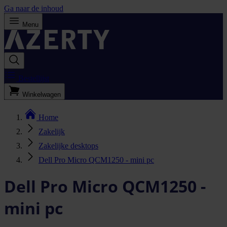
Ga naar de inhoud
Menu
Bestellijst
Winkelwagen
Home
Zakelijk
Zakelijke desktops
Dell Pro Micro QCM1250 - mini pc
Dell Pro Micro QCM1250 -
mini pc