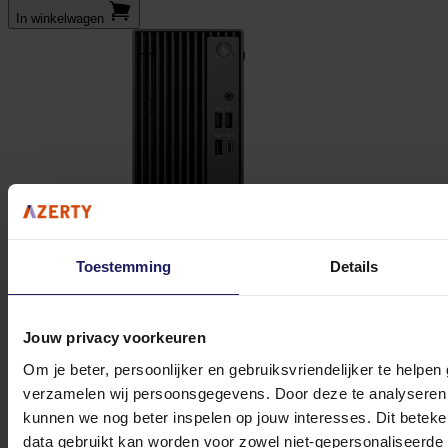
In winkel­wagen
Toestemming
Details
Jouw privacy voorkeuren
Om je beter, persoonlijker en gebruiksvriendelijker te helpen
verzamelen wij persoonsgegevens. Door deze te analyseren 
kunnen we nog beter inspelen op jouw interesses. Dit beteken
DELL Pro QCS1250 - Desktop PC
data gebruikt kan worden voor zowel niet-gepersonaliseerde