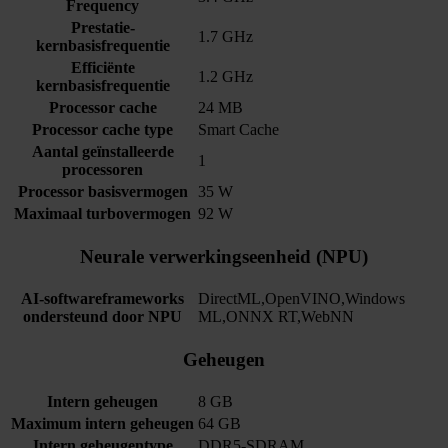
Frequency
Prestatie-
1.7 GHz
kernbasisfrequentie
Efficiënte
1.2 GHz
kernbasisfrequentie
Processor cache
24 MB
Processor cache type
Smart Cache
Aantal geïnstalleerde
1
processoren
Processor basisvermogen
35 W
Maximaal turbovermogen
92 W
Neurale verwerkingseenheid (NPU)
AI-softwareframeworks
DirectML,OpenVINO,Windows
ondersteund door NPU
ML,ONNX RT,WebNN
Geheugen
Intern geheugen
8 GB
Maximum intern geheugen
64 GB
Intern geheugentype
DDR5-SDRAM