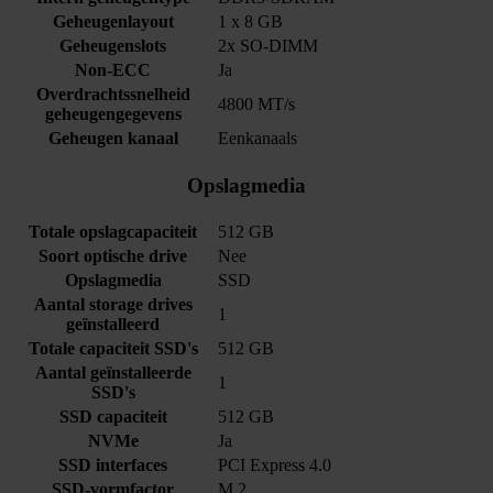
Geheugenlayout
1 x 8 GB
Geheugenslots
2x SO-DIMM
Non-ECC
Ja
Overdrachtssnelheid
4800 MT/s
geheugengegevens
Geheugen kanaal
Eenkanaals
Opslagmedia
Totale opslagcapaciteit
512 GB
Soort optische drive
Nee
Opslagmedia
SSD
Aantal storage drives
1
geïnstalleerd
Totale capaciteit SSD's
512 GB
Aantal geïnstalleerde
1
SSD's
SSD capaciteit
512 GB
NVMe
Ja
SSD interfaces
PCI Express 4.0
SSD-vormfactor
M.2