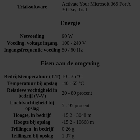
Activate Your Microsoft 365 For A
Trial-software
30 Day Trial
Energie
Netvoeding
90 W
Voeding, voltage ingang
100 - 240 V
Ingangsfrequentie voeding
50 / 60 Hz
Eisen aan de omgeving
Bedrijfstemperatuur (T-T)
10 - 35 °C
Temperatuur bij opslag
-40 - 65 °C
Relatieve vochtigheid in
20 - 80 procent
bedrijf (V-V)
Luchtvochtigheid bij
5 - 95 procent
opslag
Hoogte, in bedrijf
-15,2 - 3048 m
Hoogte bij opslag
-15,2 - 10668 m
Trillingen, in bedrijf
0.26 g
Trillingen bij opslag
1.37 g