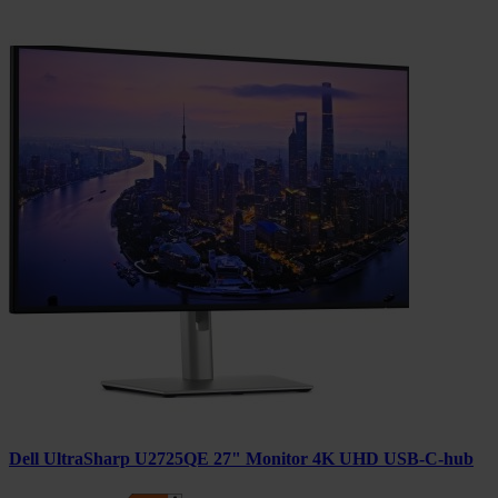
Dell UltraSharp U2725QE 27" Monitor 4K UHD USB-C-hub