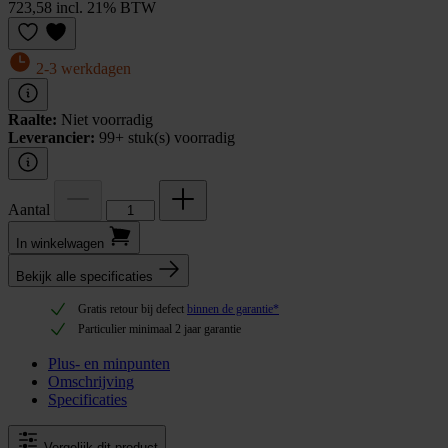
723,58 incl. 21% BTW
2-3 werkdagen
Raalte:
Niet voorradig
Leverancier:
99+ stuk(s) voorradig
Aantal
In winkel­wagen
Bekijk alle specificaties
Gratis retour bij defect
binnen de garantie*
Particulier minimaal 2 jaar garantie
Plus- en minpunten
Omschrijving
Specificaties
Vergelijk dit product