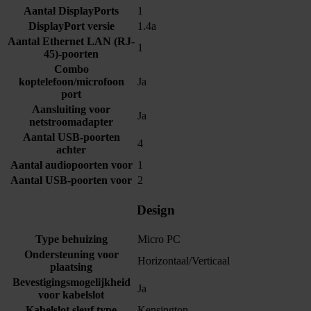
Aantal DisplayPorts
1
DisplayPort versie
1.4a
Aantal Ethernet LAN (RJ-
1
45)-poorten
Combo
koptelefoon/microfoon
Ja
port
Aansluiting voor
Ja
netstroomadapter
Aantal USB-poorten
4
achter
Aantal audiopoorten voor
1
Aantal USB-poorten voor
2
Design
Type behuizing
Micro PC
Ondersteuning voor
Horizontaal/Verticaal
plaatsing
Bevestigingsmogelijkheid
Ja
voor kabelslot
Kabelslot sleuf type
Kensington