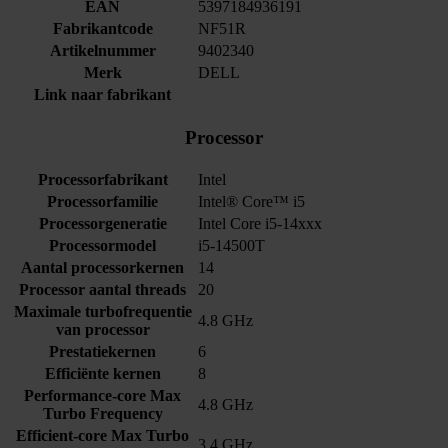
EAN
5397184936191
Fabrikantcode
NF51R
Artikelnummer
9402340
Merk
DELL
Link naar fabrikant
Processor
Processorfabrikant
Intel
Processorfamilie
Intel® Core™ i5
Processorgeneratie
Intel Core i5-14xxx
Processormodel
i5-14500T
Aantal processorkernen
14
Processor aantal threads
20
Maximale turbofrequentie
4.8 GHz
van processor
Prestatiekernen
6
Efficiënte kernen
8
Performance-core Max
4.8 GHz
Turbo Frequency
Efficient-core Max Turbo
3.4 GHz