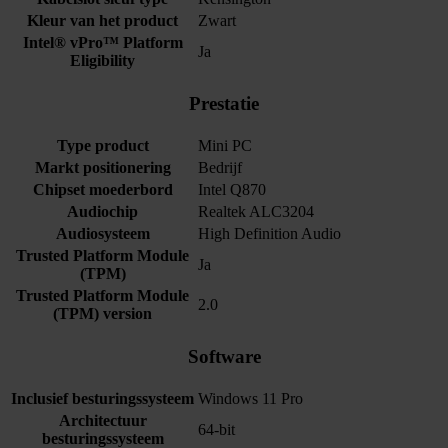
Kleur van het product
Zwart
Intel® vPro™ Platform
Ja
Eligibility
Prestatie
Type product
Mini PC
Markt positionering
Bedrijf
Chipset moederbord
Intel Q870
Audiochip
Realtek ALC3204
Audiosysteem
High Definition Audio
Trusted Platform Module
Ja
(TPM)
Trusted Platform Module
2.0
(TPM) version
Software
Inclusief besturingssysteem
Windows 11 Pro
Architectuur
64-bit
besturingssysteem