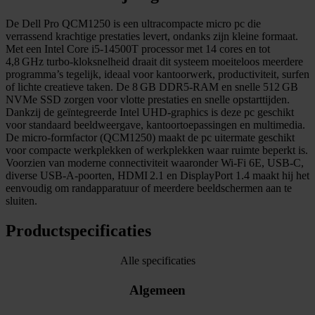
De Dell Pro QCM1250 is een ultracompacte micro pc die
verrassend krachtige prestaties levert, ondanks zijn kleine formaat.
Met een Intel Core i5‑14500T processor met 14 cores en tot
4,8 GHz turbo‑kloksnelheid draait dit systeem moeiteloos meerdere
programma’s tegelijk, ideaal voor kantoorwerk, productiviteit, surfen
of lichte creatieve taken. De 8 GB DDR5‑RAM en snelle 512 GB
NVMe SSD zorgen voor vlotte prestaties en snelle opstarttijden.
Dankzij de geïntegreerde Intel UHD‑graphics is deze pc geschikt
voor standaard beeldweergave, kantoortoepassingen en multimedia.
De micro‑formfactor (QCM1250) maakt de pc uitermate geschikt
voor compacte werkplekken of werkplekken waar ruimte beperkt is.
Voorzien van moderne connectiviteit waaronder Wi‑Fi 6E, USB‑C,
diverse USB‑A‑poorten, HDMI 2.1 en DisplayPort 1.4 maakt hij het
eenvoudig om randapparatuur of meerdere beeldschermen aan te
sluiten.
Productspecificaties
Alle specificaties
Algemeen