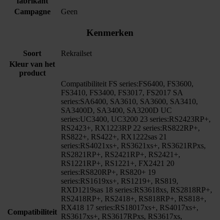
fabrikant
Campagne
Geen
Kenmerken
Soort
Rekrailset
Kleur van het
product
Compatibiliteit FS series:FS6400, FS3600,
FS3410, FS3400, FS3017, FS2017 SA
series:SA6400, SA3610, SA3600, SA3410,
SA3400D, SA3400, SA3200D UC
series:UC3400, UC3200 23 series:RS2423RP+,
RS2423+, RX1223RP 22 series:RS822RP+,
RS822+, RS422+, RX1222sas 21
series:RS4021xs+, RS3621xs+, RS3621RPxs,
RS2821RP+, RS2421RP+, RS2421+,
RS1221RP+, RS1221+, FX2421 20
series:RS820RP+, RS820+ 19
series:RS1619xs+, RS1219+, RS819,
RXD1219sas 18 series:RS3618xs, RS2818RP+,
RS2418RP+, RS2418+, RS818RP+, RS818+,
RX418 17 series:RS18017xs+, RS4017xs+,
Compatibiliteit
RS3617xs+, RS3617RPxs, RS3617xs,