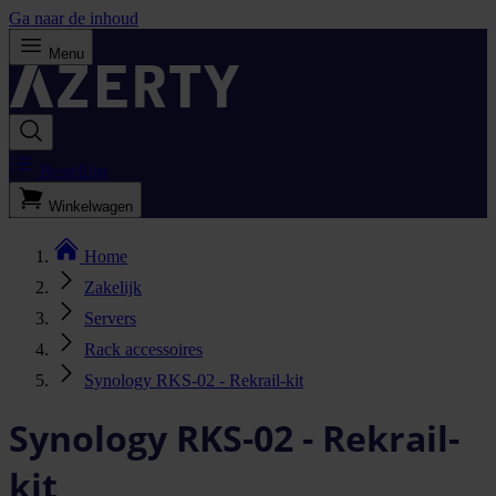
Ga naar de inhoud
Menu
Bestellijst
Winkelwagen
Home
Zakelijk
Servers
Rack accessoires
Synology RKS-02 - Rekrail-kit
Synology RKS-02 - Rekrail-
kit