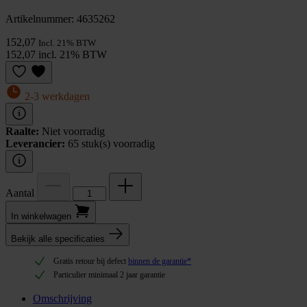
Artikelnummer: 4635262
152,07
Incl. 21% BTW
152,07 incl. 21% BTW
2-3 werkdagen
Raalte:
Niet voorradig
Leverancier:
65 stuk(s) voorradig
Aantal
In winkel­wagen
Bekijk alle specificaties
Gratis retour bij defect
binnen de garantie*
Particulier minimaal 2 jaar garantie
Omschrijving