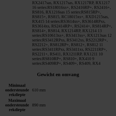
RX2417sas, RX1217sas, RX1217RP, RX1217
16 series:RS18016xs+, RS2416RP+, RS2416+,
RS816, RX1216sas 15 series:RS815RP+,
RS815+, RS815, RC18015xs+, RXD1215sas,
RX415 14 series:RS3614xs+, RS3614RPxs,
RS3614xs, RS2414RP+, RS2414+, RS814RP+,
RS814+, RS814, RX1214RP, RX1214 13
series:RS10613xs+, RS3413xs+, RX1213sas 12
series:RS3412RPxs, RS3412xs, RS2212RP+,
RS2212+, RS812RP+, RS812+, RS812 11
series:RS3411RPxs, RS3411xs, RS2211RP+,
RS2211+, RS411, RX1211RP, RX1211 10
series:RS810RP+, RS810+, RX410 9
series:RS409RP+, RS409+, RS409, RX4
Gewicht en omvang
Minimaal
ondersteunde
610 mm
rekdiepte
Maximaal
ondersteunde
890 mm
rekdiepte