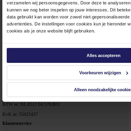
Klantenservice@azerty.nl
verzamelen wij persoonsgegevens. Door deze te analyseren 
kunnen we nog beter inspelen op jouw interesses. Dit beteken
data gebruikt kan worden voor zowel niet-gepersonaliseerde
advertenties. De instellingen voor cookies kun je hieronder 
Meld je aan voor onze nieuwsbrief!
cookies als je onze website blijft gebruiken.
Ontvang als eerste de beste deals in je inbox
Meld je aan
Alles accepteren
Footer
Azerty
Voorkeuren wijzigen
Tjalkstraat 4b
Alleen noodzakelijke cookie
8102 HG Raalte
BTW nr: NL 8517.04.578.B01
KvK nr: 55425437
Klantenservice