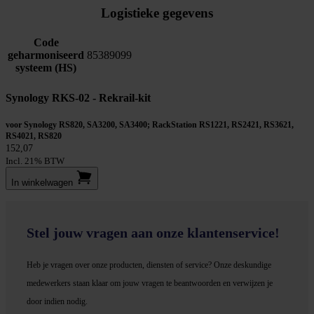
Logistieke gegevens
Code
geharmoniseerd
85389099
systeem (HS)
Synology RKS-02 - Rekrail-kit
voor Synology RS820, SA3200, SA3400; RackStation RS1221, RS2421, RS3621,
RS4021, RS820
152,07
Incl. 21% BTW
In winkel­wagen
Stel jouw vragen aan onze klantenservice!
Heb je vragen over onze producten, diensten of service? Onze deskundige
medewerker
s staan klaar om jouw vragen te beantwoorden en verwijzen je
door indien nodig.