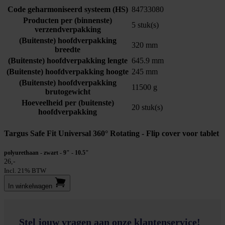
Code geharmoniseerd systeem (HS)
84733080
Producten per (binnenste)
5 stuk(s)
verzendverpakking
(Buitenste) hoofdverpakking
320 mm
breedte
(Buitenste) hoofdverpakking lengte
645.9 mm
(Buitenste) hoofdverpakking hoogte
245 mm
(Buitenste) hoofdverpakking
11500 g
brutogewicht
Hoeveelheid per (buitenste)
20 stuk(s)
hoofdverpakking
Targus Safe Fit Universal 360° Rotating - Flip cover voor tablet
polyurethaan - zwart - 9" - 10.5"
26,-
Incl. 21% BTW
In winkel­wagen
Stel jouw vragen aan onze klantenservice!