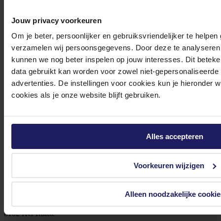
Jouw privacy voorkeuren
Om je beter, persoonlijker en gebruiksvriendelijker te helpen
verzamelen wij persoonsgegevens. Door deze te analyseren 
Klantenservice@azerty.nl
kunnen we nog beter inspelen op jouw interesses. Dit beteken
data gebruikt kan worden voor zowel niet-gepersonaliseerde
advertenties. De instellingen voor cookies kun je hieronder 
cookies als je onze website blijft gebruiken.
Meld je aan voor onze nieuwsbrief!
Ontvang als eerste de beste deals in je inbox
Alles accepteren
Meld je aan
Voorkeuren wijzigen
Footer
Azerty
Alleen noodzakelijke cookie
Tjalkstraat 4b
8102 HG Raalte