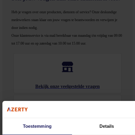
Heb je vragen over onze producten, diensten of service? Onze deskundige
medewerker
s staan klaar om jouw vragen te beantwoorden en verwijzen je
door indien nodig.
Onze klantenservice is via mail bereikbaar van maandag t/m vrijdag van 09.00
tot 17.00 uur en op zaterdag van 10.00 tot 15.00 uur.
Bekijk onze veelgestelde vragen
Toestemming
Details
0572 328 120