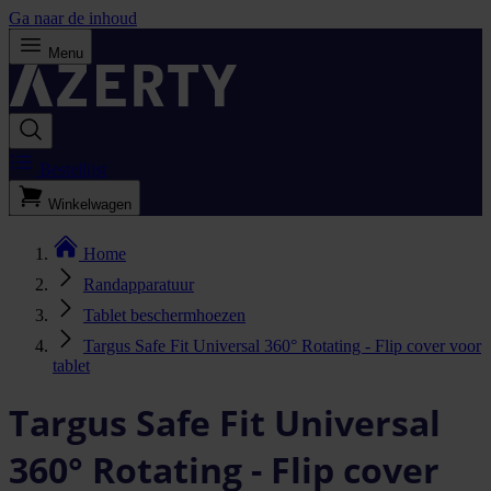
Ga naar de inhoud
Menu
Bestellijst
Winkelwagen
Home
Randapparatuur
Tablet beschermhoezen
Targus Safe Fit Universal 360° Rotating - Flip cover voor
tablet
Targus Safe Fit Universal
360° Rotating - Flip cover