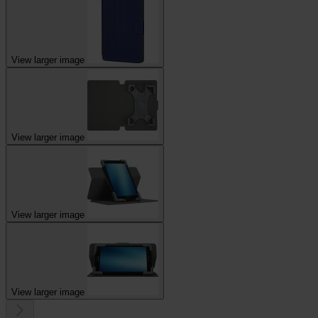
View larger image
View larger image
View larger image
View larger image