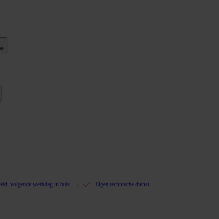
ie
teld, volgende werkdag in huis
Eigen technische dienst