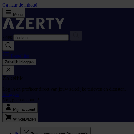
Ga naar de inhoud
Menu
Zoek
Bestellijst
Zakelijk inloggen
Zakelijk
Log in en profiteer direct van jouw zakelijke tarieven en diensten.
Inloggen
Nog geen account?
Mijn account
Winkelwagen
Pc
Toon submenu voor Pc categorie