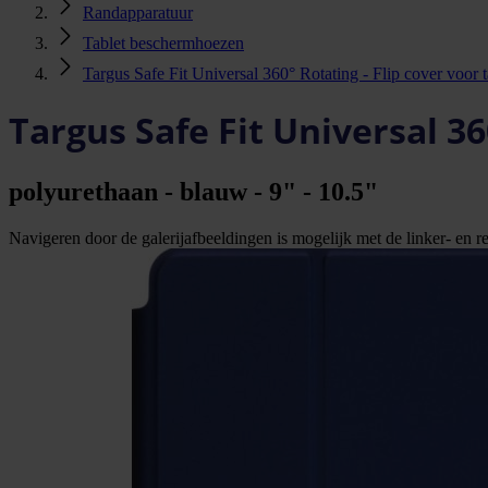
Randapparatuur
Tablet beschermhoezen
Targus Safe Fit Universal 360° Rotating - Flip cover voor t
Targus Safe Fit Universal 36
polyurethaan - blauw - 9" - 10.5"
Navigeren door de galerijafbeeldingen is mogelijk met de linker- en rec