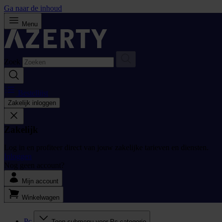
Ga naar de inhoud
Menu
Zoek
Bestellijst
Zakelijk inloggen
Zakelijk
Log in en profiteer direct van jouw zakelijke tarieven en diensten.
Inloggen
Nog geen account?
Mijn account
Winkelwagen
Pc
Toon submenu voor Pc categorie