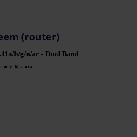
eem (router)
2.11a/b/g/n/ac - Dual Band
hterpijltjestoetsen.