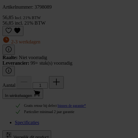
Artikelnummer: 3798089
56,85
Incl. 21% BTW
56,85 incl. 21% BTW
2-3 werkdagen
Raalte:
Niet voorradig
Leverancier:
99+ stuk(s) voorradig
Aantal
In winkel­wagen
Gratis retour bij defect
binnen de garantie*
Particulier minimaal 2 jaar garantie
Specificaties
Vergelijk dit product