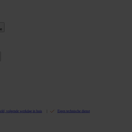
ie
teld, volgende werkdag in huis
Eigen technische dienst