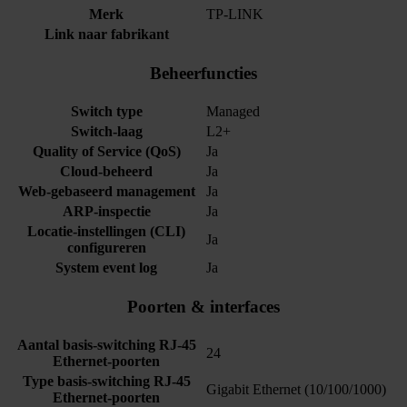
Merk
TP-LINK
Link naar fabrikant
Beheerfuncties
Switch type
Managed
Switch-laag
L2+
Quality of Service (QoS)
Ja
Cloud-beheerd
Ja
Web-gebaseerd management
Ja
ARP-inspectie
Ja
Locatie-instellingen (CLI)
Ja
configureren
System event log
Ja
Poorten & interfaces
Aantal basis-switching RJ-45
24
Ethernet-poorten
Type basis-switching RJ-45
Gigabit Ethernet (10/100/1000)
Ethernet-poorten