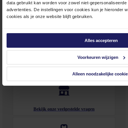
data gebruikt kan worden voor zowel niet-gepersonaliseerde
In winkel­wagen
advertenties. De instellingen voor cookies kun je hieronder 
cookies als je onze website blijft gebruiken.
Stel jouw vragen aan onze klantenservice!
Heb je vragen over onze producten, diensten of service? Onze deskundige
Alles accepteren
medewerker
s staan klaar om jouw vragen te beantwoorden en verwijzen je
door indien nodig.
Voorkeuren wijzigen
Onze klantenservice is via mail bereikbaar van maandag t/m vrijdag van 09.00
tot 17.00 uur en op zaterdag van 10.00 tot 15.00 uur.
Alleen noodzakelijke cookie
Bekijk onze veelgestelde vragen