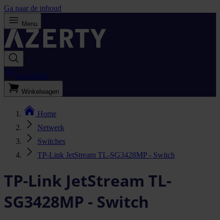
Ga naar de inhoud
Menu
Bestellijst
Winkelwagen
Home
Netwerk
Switches
TP-Link JetStream TL-SG3428MP - Switch
TP-Link JetStream TL-
SG3428MP - Switch