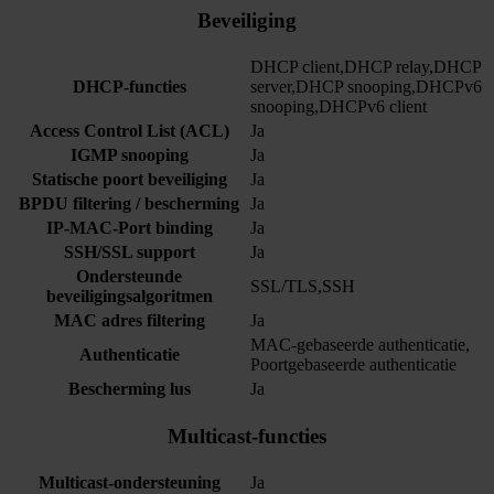
Beveiliging
DHCP client,DHCP relay,DHCP
DHCP-functies
server,DHCP snooping,DHCPv6
snooping,DHCPv6 client
Access Control List (ACL)
Ja
IGMP snooping
Ja
Statische poort beveiliging
Ja
BPDU filtering / bescherming
Ja
IP-MAC-Port binding
Ja
SSH/SSL support
Ja
Ondersteunde
SSL/TLS,SSH
beveiligingsalgoritmen
MAC adres filtering
Ja
MAC-gebaseerde authenticatie,
Authenticatie
Poortgebaseerde authenticatie
Bescherming lus
Ja
Multicast-functies
Multicast-ondersteuning
Ja