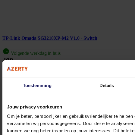
TP-Link Omada SG3218XP-M2 V1.0 - Switch
Volgende werkdag in huis
499,-
In winkel­wagen
Toestemming
Details
TP-Link JetStream TL-SG3428MP - Switch
Jouw privacy voorkeuren
Beheerd - 24 x 10/100/1000 (PoE+) + 4 x Gigabit SFP - rack-uitvoering - PoE+ (384
Om je beter, persoonlijker en gebruiksvriendelijker te helpen
W)
verzamelen wij persoonsgegevens. Door deze te analyseren 
398,-
kunnen we nog beter inspelen op jouw interesses. Dit beteken
Incl. 21% BTW