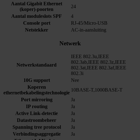
Aantal Gigabit Ethernet
24
(koper)-poorten
Aantal moduleslots SPF
4
Console port
RJ-45/Micro-USB
Netstekker
AC-in-aansluiting
Netwerk
IEEE 802.3u,IEEE
802.3ab,IEEE 802.3z,IEEE
Netwerkstandaard
802.3at,IEEE 802.3af,IEEE
802.3i
10G support
Nee
Koperen
10BASE-T,1000BASE-T
ethernetbekabelingstechnologie
Port mirroring
Ja
IP routing
Ja
Active Link-detectie
Ja
Datastroombeheer
Ja
Spanning tree protocol
Ja
Verbindingsaggregatie
Ja