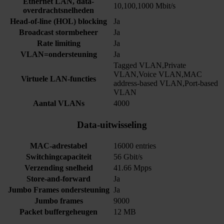
Ethernet LAN, data-
10,100,1000 Mbit/s
overdrachtsnelheden
Head-of-line (HOL) blocking
Ja
Broadcast stormbeheer
Ja
Rate limiting
Ja
VLAN=ondersteuning
Ja
Tagged VLAN,Private
VLAN,Voice VLAN,MAC
Virtuele LAN-functies
address-based VLAN,Port-based
VLAN
Aantal VLANs
4000
Data-uitwisseling
MAC-adrestabel
16000 entries
Switchingcapaciteit
56 Gbit/s
Verzending snelheid
41.66 Mpps
Store-and-forward
Ja
Jumbo Frames ondersteuning
Ja
Jumbo frames
9000
Packet buffergeheugen
12 MB