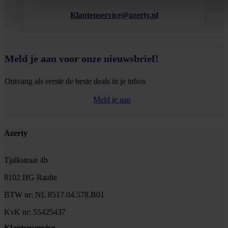
Klantenservice@azerty.nl
Meld je aan voor onze nieuwsbrief!
Ontvang als eerste de beste deals in je inbox
Meld je aan
Footer
Azerty
Tjalkstraat 4b
8102 HG Raalte
BTW nr: NL 8517.04.578.B01
KvK nr: 55425437
Klantenservice