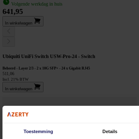
Volgende werkdag in huis
641,95
In winkel­wagen
Ubiquiti UniFi Switch USW-Pro-24 - Switch
Beheerd - Layer 2/3 - 2 x 10G SFP+ - 24 x Gigabit RJ45
511,06
Incl. 21% BTW
In winkel­wagen
Stel jouw vragen aan onze klantenservice!
Heb je vragen over onze producten, diensten of service? Onze deskundige
Toestemming
Details
medewerker
s staan klaar om jouw vragen te beantwoorden en verwijzen je