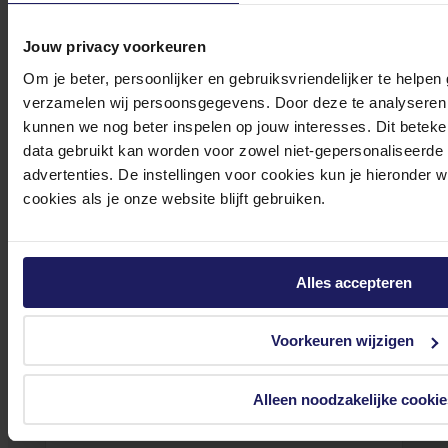
door indien nodig.
Onze klantenservice is via mail bereikbaar van maandag t/m vrijdag van 09.00
Jouw privacy voorkeuren
tot 17.00 uur en op zaterdag van 10.00 tot 15.00 uur.
Om je beter, persoonlijker en gebruiksvriendelijker te helpen
verzamelen wij persoonsgegevens. Door deze te analyseren 
kunnen we nog beter inspelen op jouw interesses. Dit beteken
data gebruikt kan worden voor zowel niet-gepersonaliseerde
advertenties. De instellingen voor cookies kun je hieronder 
cookies als je onze website blijft gebruiken.
Bekijk onze veelgestelde vragen
Alles accepteren
0572 328 120
Voorkeuren wijzigen
Alleen noodzakelijke cookie