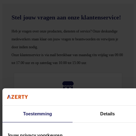
Stel jouw vragen aan onze klantenservice!
Heb je vragen over onze producten, diensten of service? Onze deskundige
medewerker
s staan klaar om jouw vragen te beantwoorden en verwijzen je
door indien nodig.
Onze klantenservice is via mail bereikbaar van maandag t/m vrijdag van 09.00
tot 17.00 uur en op zaterdag van 10.00 tot 15.00 uur.
Bekijk onze veelgestelde vragen
Toestemming
Details
Jouw privacy voorkeuren