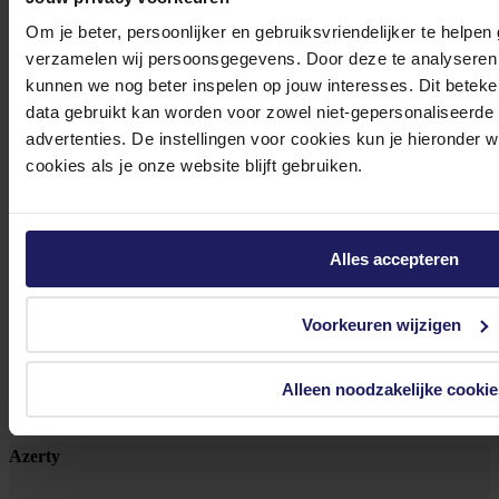
Om je beter, persoonlijker en gebruiksvriendelijker te helpen
0572 328 120
verzamelen wij persoonsgegevens. Door deze te analyseren 
kunnen we nog beter inspelen op jouw interesses. Dit beteken
data gebruikt kan worden voor zowel niet-gepersonaliseerde
advertenties. De instellingen voor cookies kun je hieronder 
cookies als je onze website blijft gebruiken.
Klantenservice@azerty.nl
Alles accepteren
Meld je aan voor onze nieuwsbrief!
Voorkeuren wijzigen
Ontvang als eerste de beste deals in je inbox
Meld je aan
Alleen noodzakelijke cookie
Footer
Azerty