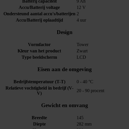
Batterij capaciteit
9 Ah
Accu/Batterij voltage
12 V
Ondersteund aantal accu's/batterijen
2
Accu/Batterij oplaadtijd
4 uur
Design
Vormfactor
Tower
Kleur van het product
Zwart
Type beeldscherm
LCD
Eisen aan de omgeving
Bedrijfstemperatuur (T-T)
0 - 40 °C
Relatieve vochtigheid in bedrijf (V-
20 - 90 procent
V)
Gewicht en omvang
Breedte
145
Diepte
282 mm