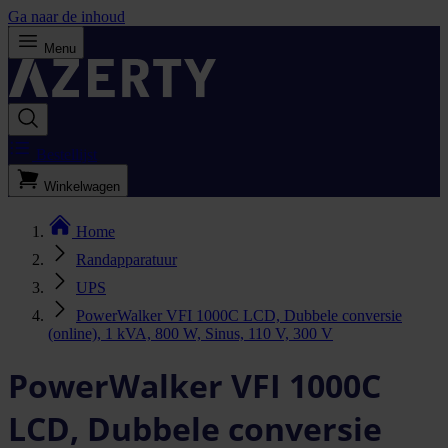
Ga naar de inhoud
Menu
Bestellijst
Winkelwagen
Home
Randapparatuur
UPS
PowerWalker VFI 1000C LCD, Dubbele conversie
(online), 1 kVA, 800 W, Sinus, 110 V, 300 V
PowerWalker VFI 1000C
LCD, Dubbele conversie