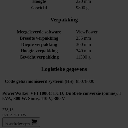
Hoogte
220 mm
Gewicht
9800 g
Verpakking
Meegeleverde software
ViewPower
Breedte verpakking
235 mm
Diepte verpakking
360 mm
Hoogte verpakking
340 mm
Gewicht verpakking
11300 g
Logistieke gegevens
Code geharmoniseerd systeem (HS)
85078000
PowerWalker VFI 1000C LCD, Dubbele conversie (online), 1
kVA, 800 W, Sinus, 110 V, 300 V
278,13
Incl. 21% BTW
In winkel­wagen