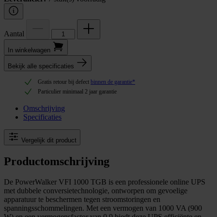
Aantal
In winkel­wagen
Bekijk alle specificaties
Gratis retour bij defect
binnen de garantie*
Particulier minimaal 2 jaar garantie
Omschrijving
Specificaties
Vergelijk dit product
Productomschrijving
De PowerWalker VFI 1000 TGB is een professionele online UPS
met dubbele conversietechnologie, ontworpen om gevoelige
apparatuur te beschermen tegen stroomstoringen en
spanningsschommelingen. Met een vermogen van 1000 VA (900
W) en een vermogensfactor van 0,9 biedt deze UPS efficiënte en