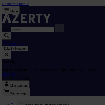
Ga naar de inhoud
Menu
Zoek
Bestellijst
Zakelijk inloggen
Zakelijk
Log in en profiteer direct van jouw zakelijke tarieven en diensten.
Inloggen
Nog geen account?
Mijn account
Winkelwagen
Pc
Toon submenu voor Pc categorie