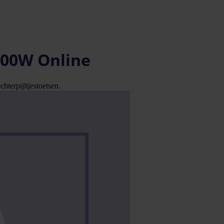
000W Online
hterpijltjestoetsen.