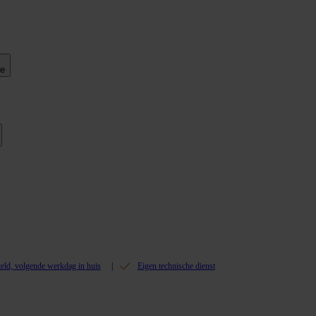
ie
teld, volgende werkdag in huis
Eigen technische dienst