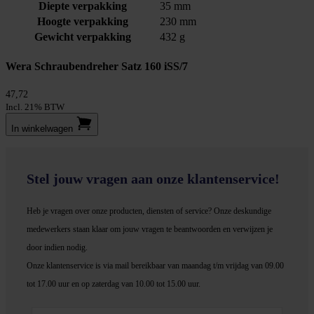
Diepte verpakking
35 mm
Hoogte verpakking
230 mm
Gewicht verpakking
432 g
Wera Schraubendreher Satz 160 iSS/7
47,72
Incl. 21% BTW
In winkel­wagen
Stel jouw vragen aan onze klantenservice!
Heb je vragen over onze producten, diensten of service? Onze deskundige
medewerker
s staan klaar om jouw vragen te beantwoorden en verwijzen je
door indien nodig.
Onze klantenservice is via mail bereikbaar van maandag t/m vrijdag van 09.00
tot 17.00 uur en op zaterdag van 10.00 tot 15.00 uur.