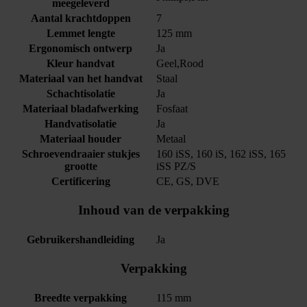
meegeleverd
Aantal krachtdoppen
7
Lemmet lengte
125 mm
Ergonomisch ontwerp
Ja
Kleur handvat
Geel,Rood
Materiaal van het handvat
Staal
Schachtisolatie
Ja
Materiaal bladafwerking
Fosfaat
Handvatisolatie
Ja
Materiaal houder
Metaal
Schroevendraaier stukjes
160 iSS, 160 iS, 162 iSS, 165
grootte
iSS PZ/S
Certificering
CE, GS, DVE
Inhoud van de verpakking
Gebruikershandleiding
Ja
Verpakking
Breedte verpakking
115 mm