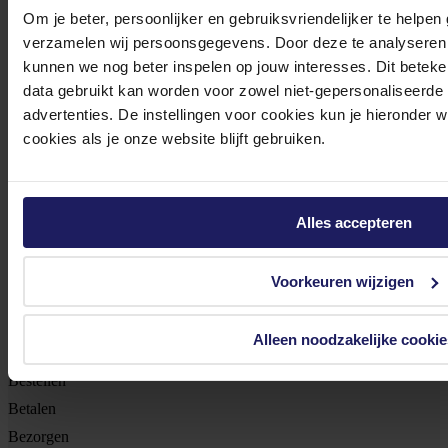
Meld je aan voor onze nieuwsbrief!
Om je beter, persoonlijker en gebruiksvriendelijker te helpen
verzamelen wij persoonsgegevens. Door deze te analyseren 
Ontvang als eerste de beste deals in je inbox
kunnen we nog beter inspelen op jouw interesses. Dit beteken
data gebruikt kan worden voor zowel niet-gepersonaliseerde
Meld je aan
advertenties. De instellingen voor cookies kun je hieronder 
cookies als je onze website blijft gebruiken.
Footer
Azerty
Tjalkstraat 4b
Alles accepteren
8102 HG Raalte
BTW nr: NL 8517.04.578.B01
Voorkeuren wijzigen
KvK nr: 55425437
Alleen noodzakelijke cookie
Klantenservice
Bestellen
Betalen
Bezorgen