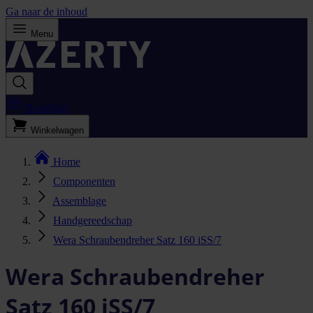
Ga naar de inhoud
Menu
Bestellijst
Winkelwagen
Home
Componenten
Assemblage
Handgereedschap
Wera Schraubendreher Satz 160 iSS/7
Wera Schraubendreher
Satz 160 iSS/7