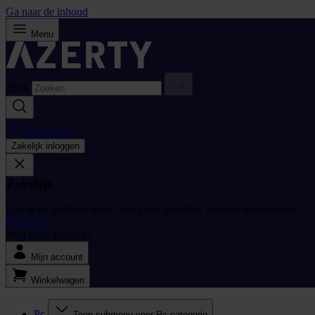
Ga naar de inhoud
Menu
Zoek
Bestellijst
Zakelijk inloggen
Zakelijk
Log in en profiteer direct van jouw zakelijke tarieven en diensten.
Inloggen
Nog geen account?
Mijn account
Winkelwagen
Pc
Toon submenu voor Pc categorie