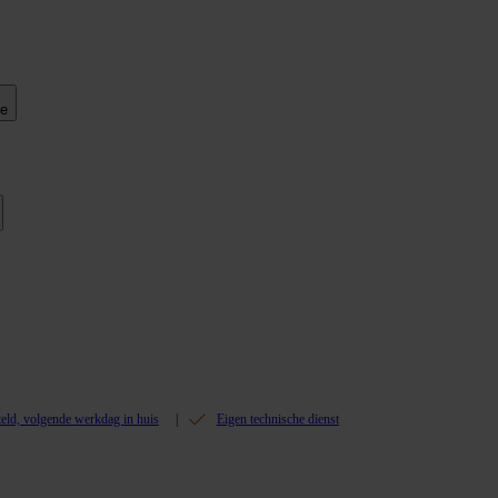
ie
teld, volgende werkdag in huis
Eigen technische dienst