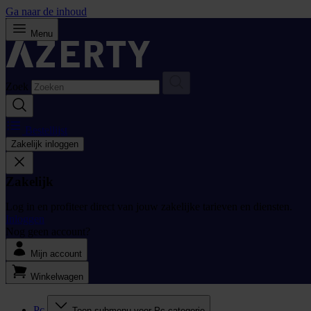
Ga naar de inhoud
Menu
Zoek
Bestellijst
Zakelijk inloggen
Zakelijk
Log in en profiteer direct van jouw zakelijke tarieven en diensten.
Inloggen
Nog geen account?
Mijn account
Winkelwagen
Pc
Toon submenu voor Pc categorie