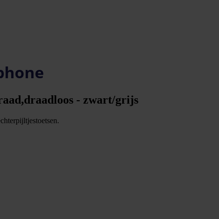
rphone
aad,draadloos - zwart/grijs
hterpijltjestoetsen.