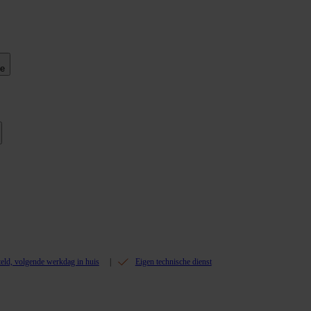
ie
teld, volgende werkdag in huis
Eigen technische dienst