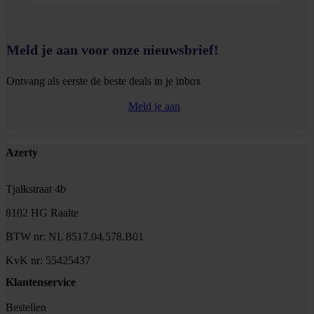
Meld je aan voor onze nieuwsbrief!
Ontvang als eerste de beste deals in je inbox
Meld je aan
Footer
Azerty
Tjalkstraat 4b
8102 HG Raalte
BTW nr: NL 8517.04.578.B01
KvK nr: 55425437
Klantenservice
Bestellen