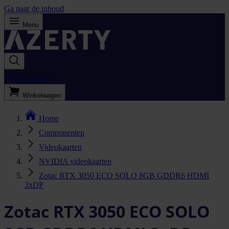
Ga naar de inhoud
Menu
Bestellijst
Winkelwagen
Home
Componenten
Videokaarten
NVIDIA videokaarten
Zotac RTX 3050 ECO SOLO 8GB GDDR6 HDMI
3xDP
Zotac RTX 3050 ECO SOLO