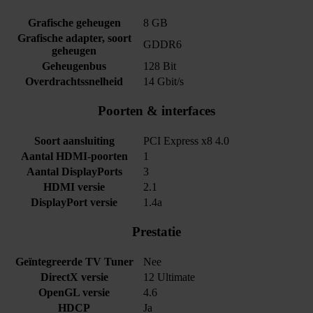
Grafische geheugen
8 GB
Grafische adapter, soort
GDDR6
geheugen
Geheugenbus
128 Bit
Overdrachtssnelheid
14 Gbit/s
Poorten & interfaces
Soort aansluiting
PCI Express x8 4.0
Aantal HDMI-poorten
1
Aantal DisplayPorts
3
HDMI versie
2.1
DisplayPort versie
1.4a
Prestatie
Geïntegreerde TV Tuner
Nee
DirectX versie
12 Ultimate
OpenGL versie
4.6
HDCP
Ja