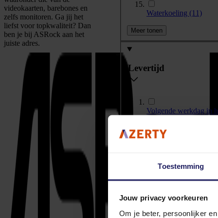
videokaarten, barebones en
Waterkoeling
(11)
zelfs monitoren. Ga jij het
liefst voor topkwaliteit? Dan
Meer tonen
ben je bij ASRock aan het
juiste adres.
Levertijd
Volgende werkdag in 
2-3 werkdagen
(183)
10+ werkdagen
(49)
Toestemming
Videochip
Jouw privacy voorkeuren
Om je beter, persoonlijker e