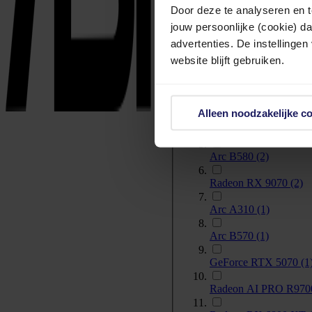
Door deze te analyseren en t
jouw persoonlijke (cookie) d
advertenties. De instellingen
Radeon RX 9070 XT
website blijft gebruiken.
Radeon RX 7600
(3)
Radeon RX 9060 XT
Alleen noodzakelijke c
Arc A380
(2)
Arc B580
(2)
Radeon RX 9070
(2)
Arc A310
(1)
Arc B570
(1)
GeForce RTX 5070
(1
Radeon AI PRO R97