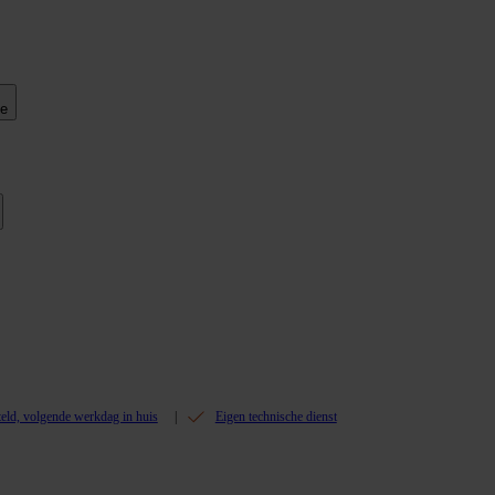
ie
teld, volgende werkdag in huis
Eigen technische dienst