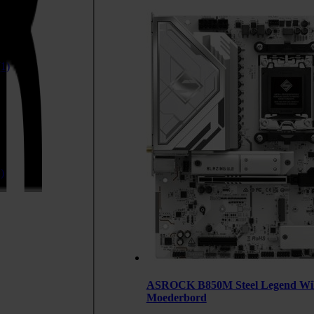
(1)
)
ASROCK B850M Steel Legend WiF
Moederbord