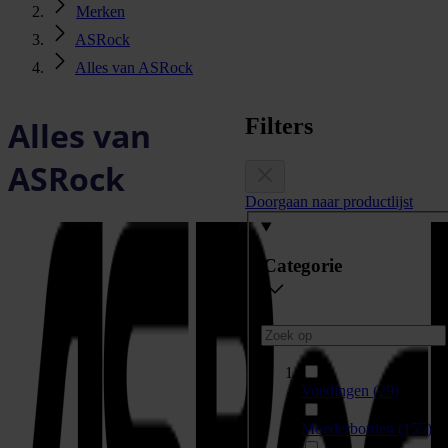
Merken
ASRock
Alles van ASRock
Filters
Alles van
ASRock
Doorgaan naar productlijst
Categorie
Voedingen
(29)
Moederborden
(155)