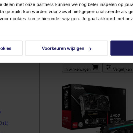
e delen met onze partners kunnen we nog beter inspelen op jouw 
ata gebruikt kan worden voor zowel niet-gepersonaliseerde als g
 voor cookies kun je hieronder wijzigen. Je gaat akkoord met on
(5)
ASRock PGO32UFS - Gaming Mon
32'' - OLED - 3840 x 2160 UHD
(3)
ookies
Voorkeuren wijzigen
2-3 werkdagen
838,-
In winkel­wagen
Vergelijken
)
00
(1)