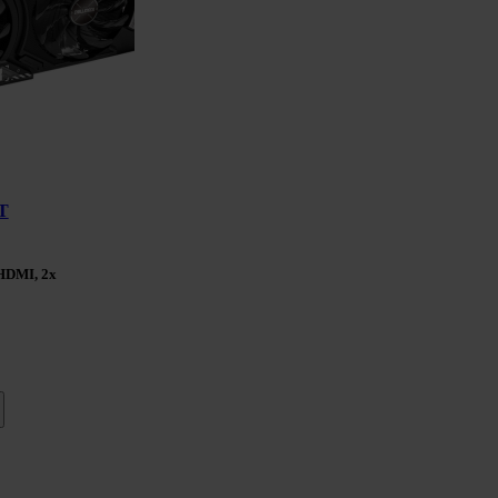
T
 HDMI, 2x