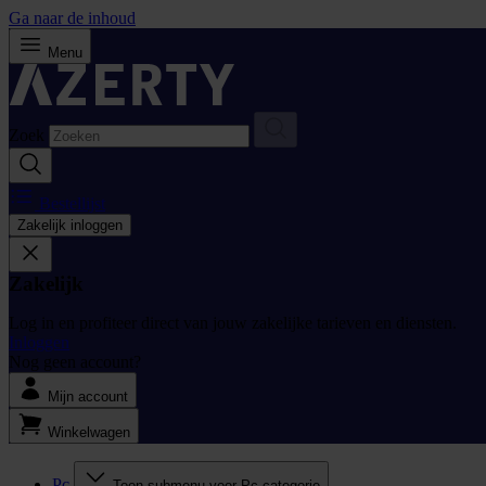
Ga naar de inhoud
Menu
Zoek
Bestellijst
Zakelijk inloggen
Zakelijk
Log in en profiteer direct van jouw zakelijke tarieven en diensten.
Inloggen
Nog geen account?
Mijn account
Winkelwagen
Pc
Toon submenu voor Pc categorie