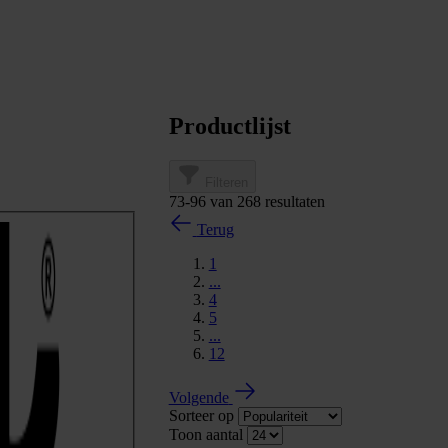
Productlijst
Filteren
73
-
96
van
268
resultaten
Terug
1
...
4
5
...
12
Volgende
Sorteer op
Toon aantal