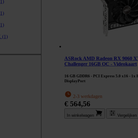
(1)
(1)
(1)
X
(1)
ASRock AMD Radeon RX 9060 X
Challenger 16GB OC - Videokaart
16 GB GDDR6 - PCI Express 5.0 x16 - 1x
DisplayPort
2-3 werkdagen
€ 564,56
In winkel­wagen
Vergelijken