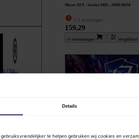
Micro ATX - Socket AM5 - AMD B850
2-3 werkdagen
159,29
In winkel­wagen
Vergelijken
huis
(36)
Details
n gebruiksvriendelijker te helpen gebruiken wij cookies en verz