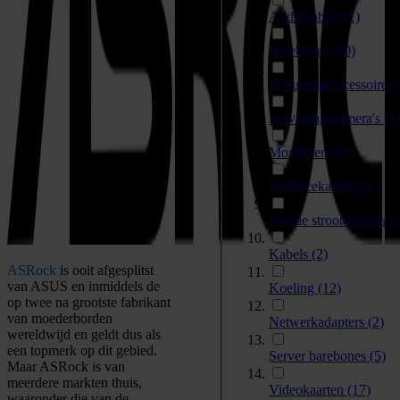
Audiokabels
(1)
Barebones
(20)
Behuizing accessoires
Bewakingscamera's
(1)
Monitoren
(14)
Interfacekaarten
(1)
Interne stroomkabels
(1
Kabels
(2)
ASRock
is ooit afgesplitst
van ASUS en inmiddels de
Koeling
(12)
op twee na grootste fabrikant
van moederborden
Netwerkadapters
(2)
wereldwijd en geldt dus als
een topmerk op dit gebied.
Server barebones
(5)
Maar ASRock is van
meerdere markten thuis,
Videokaarten
(17)
waaronder die van de