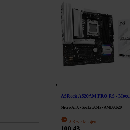
ASRock A620AM PRO RS - Moed
Micro ATX - Socket AM5 - AMD A620
2-3 werkdagen
100,43