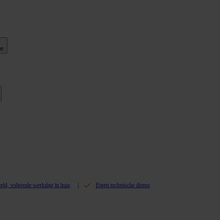
ie
teld, volgende werkdag in huis
Eigen technische dienst