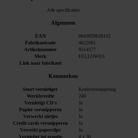
Alle specificaties
Algemeen
EAN
0043859628162
Fabrikantcode
4622001
Artikelnummer
9514577
Merk
FELLOWES
Link naar fabrikant
Kenmerken
Soort vernietiger
Kruisversnippering
Werkbreedte
240
Vernietigt CD's
Ja
Papier versnipperen
Ja
Verwerkt nietjes
Ja
Credit cards versnipperen
Ja
Vewerkt paperclips
Ja
Vernietigt tot grootte
4 x 38