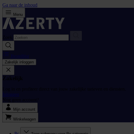
Ga naar de inhoud
Menu
Zoek
Bestellijst
Zakelijk inloggen
Zakelijk
Log in en profiteer direct van jouw zakelijke tarieven en diensten.
Inloggen
Nog geen account?
Mijn account
Winkelwagen
Pc
Toon submenu voor Pc categorie