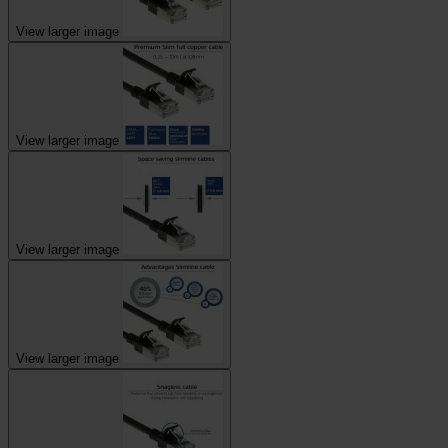
View larger image
View larger image
View larger image
View larger image