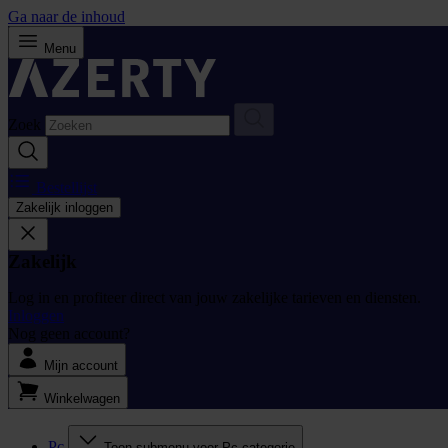
Ga naar de inhoud
Menu
Zoek
Bestellijst
Zakelijk inloggen
Zakelijk
Log in en profiteer direct van jouw zakelijke tarieven en diensten.
Inloggen
Nog geen account?
Mijn account
Winkelwagen
Pc
Toon submenu voor Pc categorie