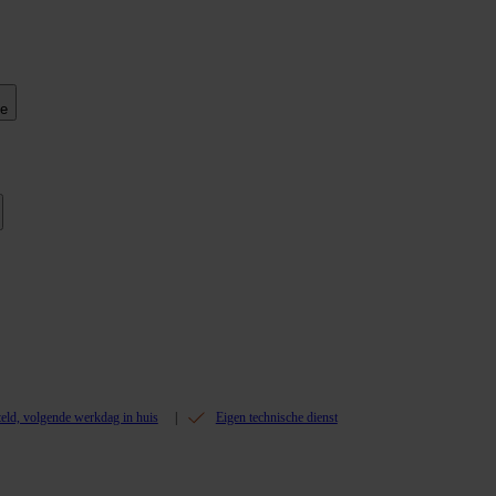
ie
teld, volgende werkdag in huis
Eigen technische dienst