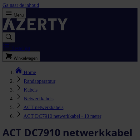
Ga naar de inhoud
Menu
Bestellijst
Winkelwagen
Home
Randapparatuur
Kabels
Netwerkkabels
ACT netwerkkabels
ACT DC7910 netwerkkabel - 10 meter
ACT DC7910 netwerkkabel