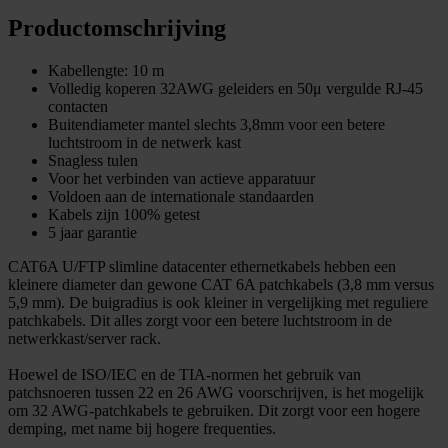
Productomschrijving
Kabellengte: 10 m
Volledig koperen 32AWG geleiders en 50μ vergulde RJ-45
contacten
Buitendiameter mantel slechts 3,8mm voor een betere
luchtstroom in de netwerk kast
Snagless tulen
Voor het verbinden van actieve apparatuur
Voldoen aan de internationale standaarden
Kabels zijn 100% getest
5 jaar garantie
CAT6A U/FTP slimline datacenter ethernetkabels hebben een
kleinere diameter dan gewone CAT 6A patchkabels (3,8 mm versus
5,9 mm). De buigradius is ook kleiner in vergelijking met reguliere
patchkabels. Dit alles zorgt voor een betere luchtstroom in de
netwerkkast/server rack.
Hoewel de ISO/IEC en de TIA-normen het gebruik van
patchsnoeren tussen 22 en 26 AWG voorschrijven, is het mogelijk
om 32 AWG-patchkabels te gebruiken. Dit zorgt voor een hogere
demping, met name bij hogere frequenties.