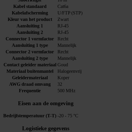
Kabel standaard
Cat6a
Kabelafscherming
U/FTP (STP)
Kleur van het product
Zwart
Aansluiting 1
RJ-45
Aansluiting 2
RJ-45
Connector 1 vormfactor
Recht
Aansluiting 1 type
Mannelijk
Connector 2 vormfactor
Recht
Aansluiting 2 type
Mannelijk
Contact geleider materiaal
Goud
Materiaal buitenmantel
Halogeenvrij
Geleidermateriaal
Koper
AWG draad omvang
32
Frequentie
500 MHz
Eisen aan de omgeving
Bedrijfstemperatuur (T-T)
-20 - 75 °C
Logistieke gegevens