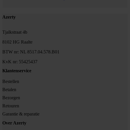
Footer
Azerty
Tjalkstraat 4b
8102 HG Raalte
BTW nr: NL 8517.04.578.B01
KvK nr: 55425437
Klantenservice
Bestellen
Betalen
Bezorgen
Retouren
Garantie & reparatie
Over Azerty