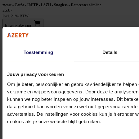
zwart - Cat6a - U/FTP - LSZH - Snagless - Datacenter slimline
26,67
Incl. 21% BTW
In winkel­wagen
Stel jouw vragen aan onze klantenservice!
Toestemming
Details
Heb je vragen over onze producten, diensten of service? Onze deskundige
medewerker
s staan klaar om jouw vragen te beantwoorden en verwijzen je
Jouw privacy voorkeuren
door indien nodig.
Om je beter, persoonlijker en gebruiksvriendelijker te helpen
Onze klantenservice is via mail bereikbaar van maandag t/m vrijdag van 09.00
verzamelen wij persoonsgegevens. Door deze te analyseren 
tot 17.00 uur en op zaterdag van 10.00 tot 15.00 uur.
kunnen we nog beter inspelen op jouw interesses. Dit beteken
data gebruikt kan worden voor zowel niet-gepersonaliseerde
advertenties. De instellingen voor cookies kun je hieronder 
cookies als je onze website blijft gebruiken.
Bekijk onze veelgestelde vragen