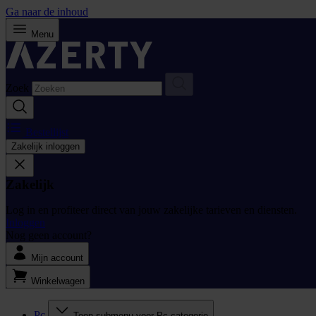
Ga naar de inhoud
Menu
Zoek
Bestellijst
Zakelijk inloggen
Zakelijk
Log in en profiteer direct van jouw zakelijke tarieven en diensten.
Inloggen
Nog geen account?
Mijn account
Winkelwagen
Pc
Toon submenu voor Pc categorie