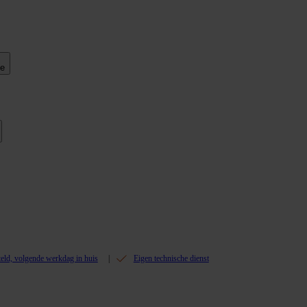
ie
teld, volgende werkdag in huis
Eigen technische dienst