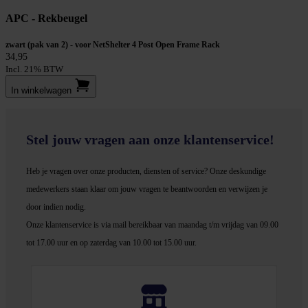
APC - Rekbeugel
zwart (pak van 2) - voor NetShelter 4 Post Open Frame Rack
34,95
Incl. 21% BTW
In winkel­wagen
Stel jouw vragen aan onze klantenservice!
Heb je vragen over onze producten, diensten of service? Onze deskundige
medewerker
s staan klaar om jouw vragen te beantwoorden en verwijzen je
door indien nodig.
Onze klantenservice is via mail bereikbaar van maandag t/m vrijdag van 09.00
tot 17.00 uur en op zaterdag van 10.00 tot 15.00 uur.