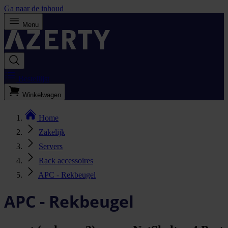
Ga naar de inhoud
Menu
Bestellijst
Winkelwagen
Home
Zakelijk
Servers
Rack accessoires
APC - Rekbeugel
APC - Rekbeugel