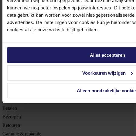
verzamelen wij persoonsgegevens. Door deze te analyseren 
Ontvang als eerste de beste deals in je inbox
kunnen we nog beter inspelen op jouw interesses. Dit beteken
Meld je aan
data gebruikt kan worden voor zowel niet-gepersonaliseerde
advertenties. De instellingen voor cookies kun je hieronder 
cookies als je onze website blijft gebruiken.
Footer
Azerty
Tjalkstraat 4b
Alles accepteren
8102 HG Raalte
BTW nr: NL 8517.04.578.B01
Voorkeuren wijzigen
KvK nr: 55425437
Klantenservice
Alleen noodzakelijke cookie
Bestellen
Betalen
Bezorgen
Retouren
Garantie & reparatie