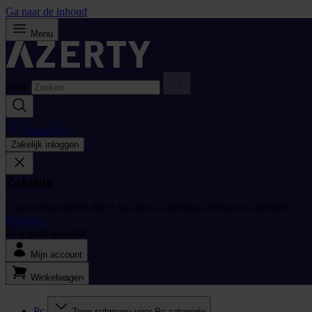
Ga naar de inhoud
Menu
Zoek
Bestellijst
Zakelijk inloggen
Zakelijk
Log in en profiteer direct van jouw zakelijke tarieven en diensten.
Inloggen
Nog geen account?
Mijn account
Winkelwagen
Pc
Toon submenu voor Pc categorie