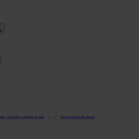
ie
teld, volgende werkdag in huis
Eigen technische dienst