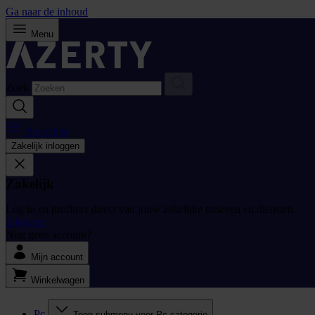
Ga naar de inhoud
Menu
Zoek
Bestellijst
Zakelijk inloggen
Zakelijk
Log in en profiteer direct van jouw zakelijke tarieven en diensten.
Inloggen
Nog geen account?
Mijn account
Winkelwagen
Pc
Toon submenu voor Pc categorie