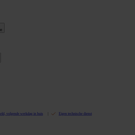
ie
teld, volgende werkdag in huis
Eigen technische dienst