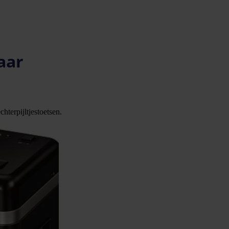
aar
hterpijltjestoetsen.