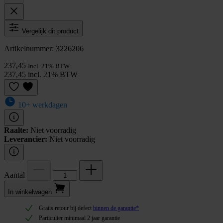
Vergelijk dit product
Artikelnummer: 3226206
237,45
Incl. 21% BTW
237,45 incl. 21% BTW
10+ werkdagen
Raalte:
Niet voorradig
Leverancier:
Niet voorradig
Aantal
In winkel­wagen
Gratis retour bij defect
binnen de garantie*
Particulier minimaal 2 jaar garantie