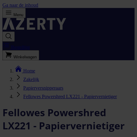
Ga naar de inhoud
Menu
Bestellijst
Winkelwagen
Home
Zakelijk
Papierversnipperaars
Fellowes Powershred LX221 - Papiervernietiger
Fellowes Powershred
LX221 - Papiervernietiger