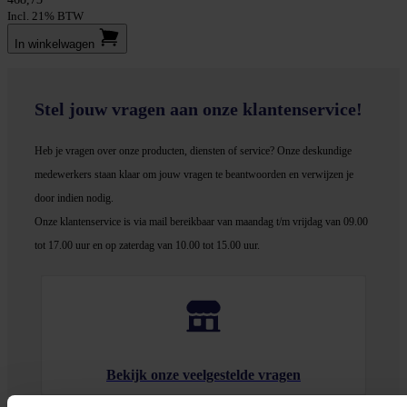
Incl. 21% BTW
In winkel­wagen
Stel jouw vragen aan onze klantenservice!
Heb je vragen over onze producten, diensten of service? Onze deskundige
medewerker
s staan klaar om jouw vragen te beantwoorden en verwijzen je
door indien nodig.
Onze klantenservice is via mail bereikbaar van maandag t/m vrijdag van 09.00
tot 17.00 uur en op zaterdag van 10.00 tot 15.00 uur.
Bekijk onze veelgestelde vragen