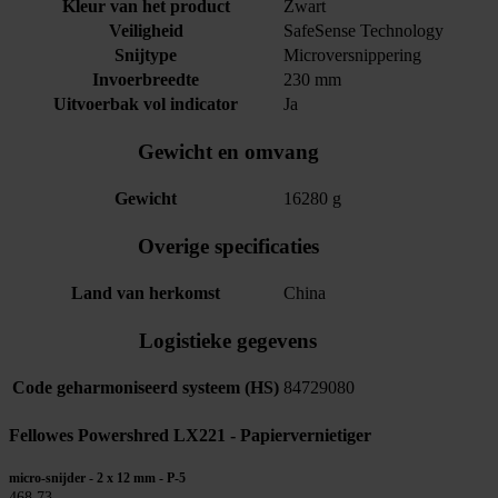
Kleur van het product
Zwart
Veiligheid
SafeSense Technology
Snijtype
Microversnippering
Invoerbreedte
230 mm
Uitvoerbak vol indicator
Ja
Gewicht en omvang
Gewicht
16280 g
Overige specificaties
Land van herkomst
China
Logistieke gegevens
Code geharmoniseerd systeem (HS)
84729080
Fellowes Powershred LX221 - Papiervernietiger
micro-snijder - 2 x 12 mm - P-5
468,73