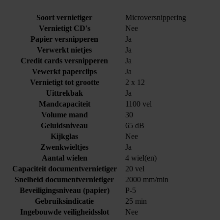
Soort vernietiger
Microversnippering
Vernietigt CD's
Nee
Papier versnipperen
Ja
Verwerkt nietjes
Ja
Credit cards versnipperen
Ja
Vewerkt paperclips
Ja
Vernietigt tot grootte
2 x 12
Uittrekbak
Ja
Mandcapaciteit
1100 vel
Volume mand
30
Geluidsniveau
65 dB
Kijkglas
Nee
Zwenkwieltjes
Ja
Aantal wielen
4 wiel(en)
Capaciteit documentvernietiger
20 vel
Snelheid documentvernietiger
2000 mm/min
Beveiligingsniveau (papier)
P-5
Gebruiksindicatie
25 min
Ingebouwde veiligheidsslot
Nee