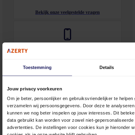
Bekijk onze veelgestelde vragen
0572 328 120
Toestemming
Details
Jouw privacy voorkeuren
Klantenservice@azerty.nl
Om je beter, persoonlijker en gebruiksvriendelijker te helpen
verzamelen wij persoonsgegevens. Door deze te analyseren 
kunnen we nog beter inspelen op jouw interesses. Dit beteken
data gebruikt kan worden voor zowel niet-gepersonaliseerde
Meld je aan voor onze nieuwsbrief!
advertenties. De instellingen voor cookies kun je hieronder 
cookies als je onze website blijft gebruiken.
Ontvang als eerste de beste deals in je inbox