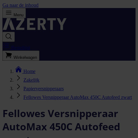
Ga naar de inhoud
Menu
Bestellijst
Winkelwagen
Home
Zakelijk
Papierversnipperaars
Fellowes Versnipperaar AutoMax 450C Autofeed zwart
Fellowes Versnipperaar
AutoMax 450C Autofeed