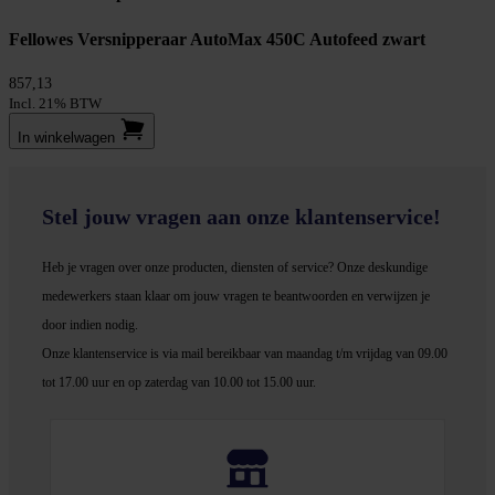
Fellowes Versnipperaar AutoMax 450C Autofeed zwart
857,13
Incl. 21% BTW
In winkel­wagen
Stel jouw vragen aan onze klantenservice!
Heb je vragen over onze producten, diensten of service? Onze deskundige
medewerker
s staan klaar om jouw vragen te beantwoorden en verwijzen je
door indien nodig.
Onze klantenservice is via mail bereikbaar van maandag t/m vrijdag van 09.00
tot 17.00 uur en op zaterdag van 10.00 tot 15.00 uur.