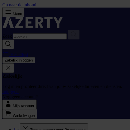
Ga naar de inhoud
Menu
Zoek
Bestellijst
Zakelijk inloggen
Zakelijk
Log in en profiteer direct van jouw zakelijke tarieven en diensten.
Inloggen
Nog geen account?
Mijn account
Winkelwagen
Pc
Toon submenu voor Pc categorie