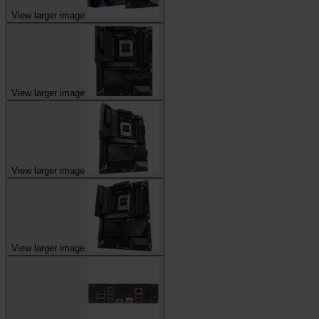
View larger image
View larger image
View larger image
View larger image