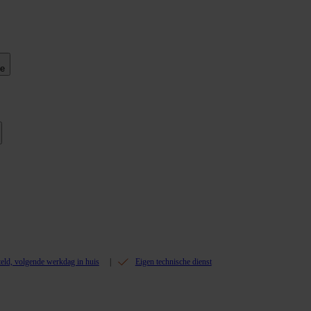
ie
teld, volgende werkdag in huis
Eigen technische dienst