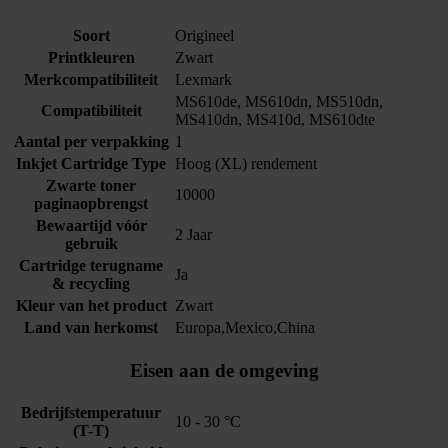
Soort
Origineel
Printkleuren
Zwart
Merkcompatibiliteit
Lexmark
MS610de, MS610dn, MS510dn,
Compatibiliteit
MS410dn, MS410d, MS610dte
Aantal per verpakking
1
Inkjet Cartridge Type
Hoog (XL) rendement
Zwarte toner
10000
paginaopbrengst
Bewaartijd vóór
2 Jaar
gebruik
Cartridge terugname
Ja
& recycling
Kleur van het product
Zwart
Land van herkomst
Europa,Mexico,China
Eisen aan de omgeving
Bedrijfstemperatuur
10 - 30 °C
(T-T)