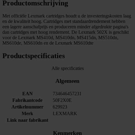
Productomschrijving
Met officiële Lexmark cartridges houdt u de investeringskosten laag
en de kwaliteit hoog. Cartridges met standaardrendement hebben
een lagere aanschafprijs en produceren minder afgedrukte pagina's
dan cartridges met hoog rendement. De Lexmark 502X is geschikt
voor de Lexmark MS410d, MS410dn, MS415dn, MS510dn,
MS610de, MS610dn en de Lexmark MS610dte
Productspecificaties
Alle specificaties
Algemeen
EAN
734646457231
Fabrikantcode
50F2X0E
Artikelnummer
629923
Merk
LEXMARK
Link naar fabrikant
Kenmerken