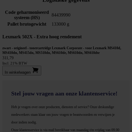
Code geharmoniseerd
84439990
systeem (HS)
Pallet brutogewicht
133000 g
Lexmark 502X - Extra hoog rendement
zwart - origineel - tonercartridge Lexmark Corporate - voor Lexmark MS410d,
MS410dn, MS415dn, MS510dn, MS610de, MS610dn, MS610dte
311,79
Incl. 21% BTW
In winkel­wagen
Stel jouw vragen aan onze klantenservice!
Heb je vragen over onze producten, diensten of service? Onze deskundige
medewerker
s staan klaar om jouw vragen te beantwoorden en verwijzen je
door indien nodig.
Onze klantenservice is via mail bereikbaar van maandag t/m vrijdag van 09.00