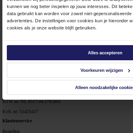
kunnen we nog beter inspelen op jouw interesses. Dit beteken
data gebruikt kan worden voor zowel niet-gepersonaliseerde
advertenties. De instellingen voor cookies kun je hieronder 
Meld je aan voor onze nieuwsbrief!
cookies als je onze website blijft gebruiken.
Ontvang als eerste de beste deals in je inbox
Meld je aan
Alles accepteren
Footer
Azerty
Voorkeuren wijzigen
Tjalkstraat 4b
Alleen noodzakelijke cookie
8102 HG Raalte
BTW nr: NL 8517.04.578.B01
KvK nr: 55425437
Klantenservice
Bestellen