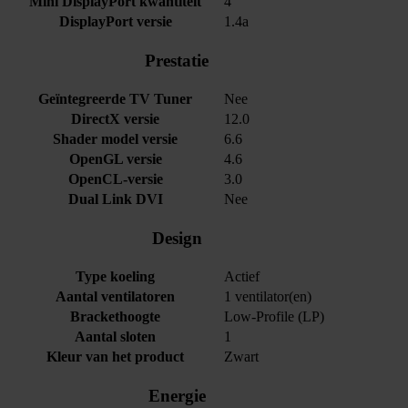
Mini DisplayPort kwantiteit
4
DisplayPort versie
1.4a
Prestatie
Geïntegreerde TV Tuner
Nee
DirectX versie
12.0
Shader model versie
6.6
OpenGL versie
4.6
OpenCL-versie
3.0
Dual Link DVI
Nee
Design
Type koeling
Actief
Aantal ventilatoren
1 ventilator(en)
Brackethoogte
Low-Profile (LP)
Aantal sloten
1
Kleur van het product
Zwart
Energie