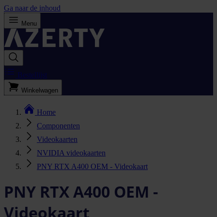
Ga naar de inhoud
Menu
Bestellijst
Winkelwagen
Home
Componenten
Videokaarten
NVIDIA videokaarten
PNY RTX A400 OEM - Videokaart
PNY RTX A400 OEM -
Videokaart