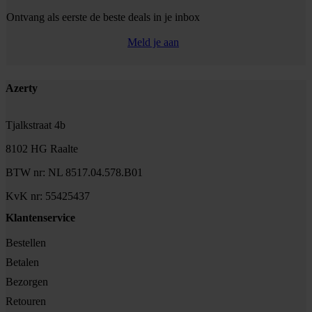
Ontvang als eerste de beste deals in je inbox
Meld je aan
Footer
Azerty
Tjalkstraat 4b
8102 HG Raalte
BTW nr: NL 8517.04.578.B01
KvK nr: 55425437
Klantenservice
Bestellen
Betalen
Bezorgen
Retouren