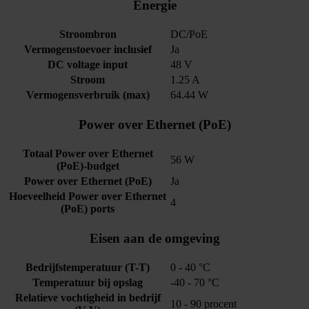
Energie
Stroombron
DC/PoE
Vermogenstoevoer inclusief
Ja
DC voltage input
48 V
Stroom
1.25 A
Vermogensverbruik (max)
64.44 W
Power over Ethernet (PoE)
Totaal Power over Ethernet
56 W
(PoE)-budget
Power over Ethernet (PoE)
Ja
Hoeveelheid Power over Ethernet
4
(PoE) ports
Eisen aan de omgeving
Bedrijfstemperatuur (T-T)
0 - 40 °C
Temperatuur bij opslag
-40 - 70 °C
Relatieve vochtigheid in bedrijf
10 - 90 procent