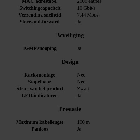
MAC-adrestabel
2000 entries
Switchingcapaciteit
10 Gbit/s
Verzending snelheid
7.44 Mpps
Store-and-forward
Ja
Beveiliging
IGMP snooping
Ja
Design
Rack-montage
Nee
Stapelbaar
Nee
Kleur van het product
Zwart
LED-indicatoren
Ja
Prestatie
Maximum kabellengte
100 m
Fanloos
Ja