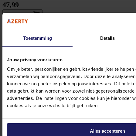
47,99
In winkel­wagen
Toestemming
Details
TP-Link TL-SG1005P - Switch
Jouw privacy voorkeuren
onbeheerd - 4 x 10/100/1000 (PoE) + 1 x 10/100/1000 - desktop - PoE (56 W)
43,52
Om je beter, persoonlijker en gebruiksvriendelijker te helpen
Incl. 21% BTW
verzamelen wij persoonsgegevens. Door deze te analyseren 
In winkel­wagen
kunnen we nog beter inspelen op jouw interesses. Dit beteken
data gebruikt kan worden voor zowel niet-gepersonaliseerde
advertenties. De instellingen voor cookies kun je hieronder 
Stel jouw vragen aan onze klantenservice!
cookies als je onze website blijft gebruiken.
Heb je vragen over onze producten, diensten of service? Onze deskundige
medewerker
s staan klaar om jouw vragen te beantwoorden en verwijzen je
Alles accepteren
door indien nodig.