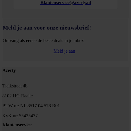
Klantenservice@azerty.nl
Meld je aan voor onze nieuwsbrief!
Ontvang als eerste de beste deals in je inbox
Meld je aan
Footer
Azerty
Tjalkstraat 4b
8102 HG Raalte
BTW nr: NL 8517.04.578.B01
KvK nr: 55425437
Klantenservice