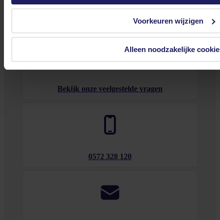
Onze klantenservice is via mail bereikbaar van maandag t/m vrijdag van 09.00
tot 17.00 uur en op zaterdag van 10.00 tot 15.00 uur.
Voorkeuren wijzigen
Alleen noodzakelijke cookie
Bekijk onze veelgestelde vragen
0572 328 120