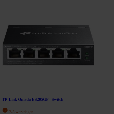
TP-Link Omada ES205GP - Switch
2-3 werkdagen