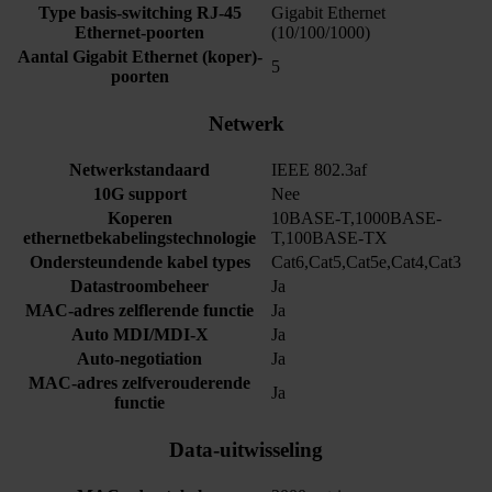
Type basis-switching RJ-45
Gigabit Ethernet
Ethernet-poorten
(10/100/1000)
Aantal Gigabit Ethernet (koper)-
5
poorten
Netwerk
Netwerkstandaard
IEEE 802.3af
10G support
Nee
Koperen
10BASE-T,1000BASE-
ethernetbekabelingstechnologie
T,100BASE-TX
Ondersteundende kabel types
Cat6,Cat5,Cat5e,Cat4,Cat3
Datastroombeheer
Ja
MAC-adres zelflerende functie
Ja
Auto MDI/MDI-X
Ja
Auto-negotiation
Ja
MAC-adres zelfverouderende
Ja
functie
Data-uitwisseling