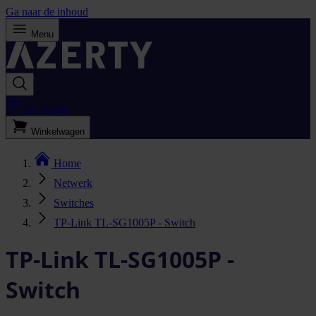
Ga naar de inhoud
Menu
Bestellijst
Winkelwagen
Home
Netwerk
Switches
TP-Link TL-SG1005P - Switch
TP-Link TL-SG1005P -
Switch