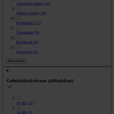
Glanzend papier
(22)
Dikker papier
(19)
Postpapier
(12)
Fotopapier
(9)
Briefkaart
(4)
Executive
(4)
Meer tonen
Geluidsdrukniveau (afdrukken)
49 dB
(11)
54 dB
(7)