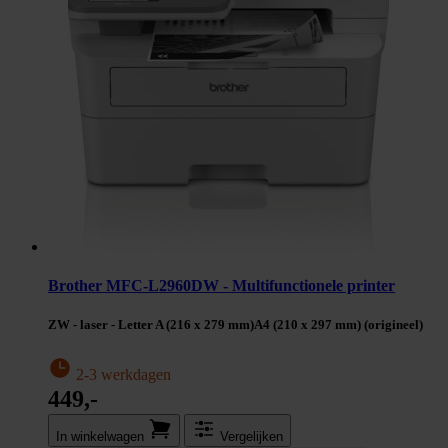
Brother MFC-L2960DW - Multifunctionele printer
ZW - laser - Letter A (216 x 279 mm)A4 (210 x 297 mm) (origineel)
2-3 werkdagen
449,-
In winkel­wagen
Vergelijken