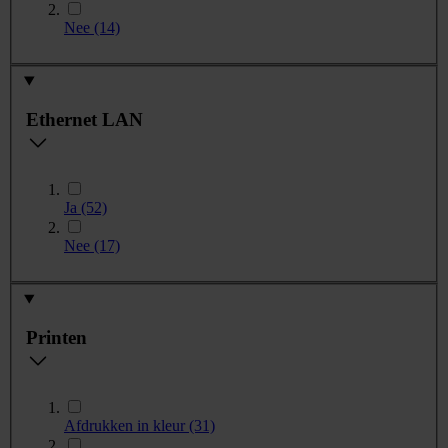
Nee
(14)
Ethernet LAN
Ja
(52)
Nee
(17)
Printen
Afdrukken in kleur
(31)