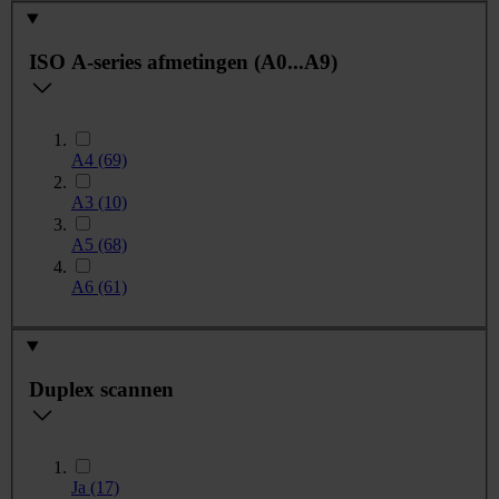
ISO A-series afmetingen (A0...A9)
A4
(69)
A3
(10)
A5
(68)
A6
(61)
Duplex scannen
Ja
(17)