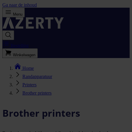
Ga naar de inhoud
Menu
Bestellijst
Winkelwagen
Home
Randapparatuur
Printers
Brother printers
Brother printers