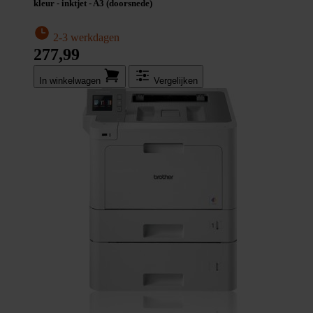
kleur - inktjet - A3 (doorsnede)
2-3 werkdagen
277,99
In winkel­wagen
Vergelijken