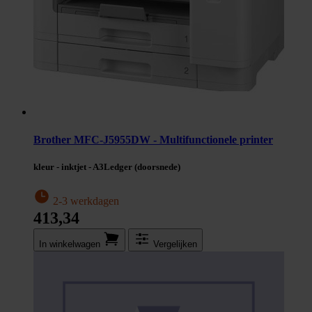
Brother MFC-J5955DW - Multifunctionele printer
kleur - inktjet - A3Ledger (doorsnede)
2-3 werkdagen
413,34
In winkel­wagen
Vergelijken