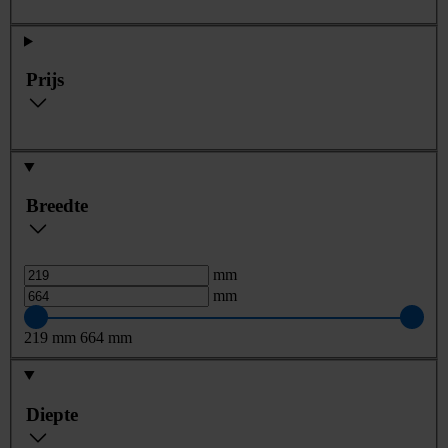
Prijs
Breedte
mm
mm
219
mm
664
mm
Diepte