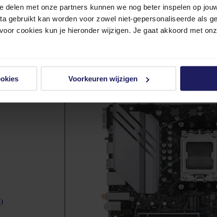
e delen met onze partners kunnen we nog beter inspelen op jouw 
Gigabyte X870E EAGLE X3D WIF
ata gebruikt kan worden voor zowel niet-gepersonaliseerde als g
Moederbord
 voor cookies kun je hieronder wijzigen. Je gaat akkoord met on
ATX - AMD AM5 - X870 Chipset
Volgende werkdag in huis
319,-
ookies
Voorkeuren wijzigen
In winkel­wagen
Vergelijken
)