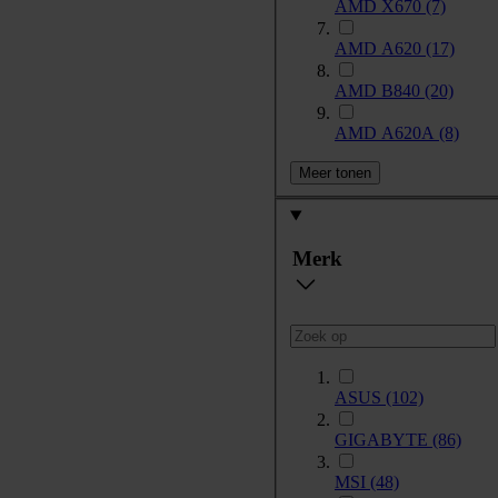
AMD X670
(7)
AMD A620
(17)
AMD B840
(20)
AMD A620A
(8)
Meer tonen
Merk
ASUS
(102)
GIGABYTE
(86)
MSI
(48)