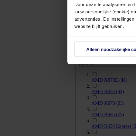
Door deze te analyseren en t
LGA 775
(1)
jouw persoonlijke (cookie) d
Meer tonen
advertenties. De instellingen
website blijft gebruiken.
Chipset
Alleen noodzakelijke c
AMD X870E
(48)
AMD B850
(92)
AMD X870
(33)
AMD B650
(75)
AMD B650 Express
(3