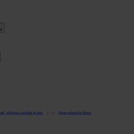
ie
teld, volgende werkdag in huis
Eigen technische dienst