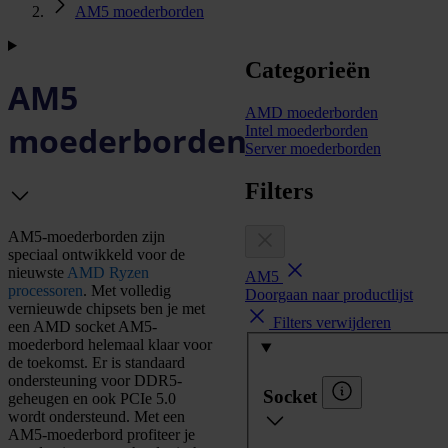
AM5 moederborden
Categorieën
AM5
AMD moederborden
moederborden
Intel moederborden
Server moederborden
Filters
AM5-moederborden zijn
speciaal ontwikkeld voor de
nieuwste
AMD Ryzen
AM5
processoren
. Met volledig
Doorgaan naar productlijst
vernieuwde chipsets ben je met
Filters verwijderen
een AMD socket AM5-
moederbord helemaal klaar voor
de toekomst. Er is standaard
ondersteuning voor DDR5-
Socket
geheugen en ook PCIe 5.0
wordt ondersteund. Met een
AM5-moederbord profiteer je