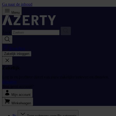
Ga naar de inhoud
Menu
Zoek
Bestellijst
Zakelijk inloggen
Zakelijk
Log in en profiteer direct van jouw zakelijke tarieven en diensten.
Inloggen
Nog geen account?
Mijn account
Winkelwagen
Pc
Toon submenu voor Pc categorie