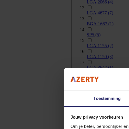
LGA 2066
(4)
LGA 4677
(7)
BGA 1667
(1)
SP5
(5)
LGA 1155
(2)
LGA 1150
(3)
LGA 3647
(1)
LGA 4189
(3)
NA (geïntegreerde C
Toestemming
SP6
(1)
LGA 2011-v3
(2)
Jouw privacy voorkeuren
BGA 1170
(1)
Om je beter, persoonlijker e