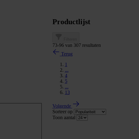
Productlijst
Filteren
73
-
96
van
307
resultaten
Terug
1
...
4
5
...
13
Volgende
Sorteer op
Toon aantal