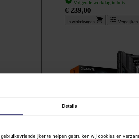
Volgende werkdag in huis
€ 239,00
In winkel­wagen
Vergelijken
PU)
(1)
Details
n gebruiksvriendelijker te helpen gebruiken wij cookies en verz