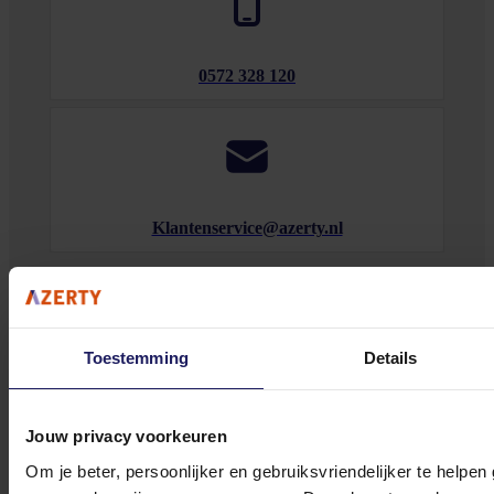
0572 328 120
Klantenservice@azerty.nl
Meld je aan voor onze nieuwsbrief!
Toestemming
Details
Ontvang als eerste de beste deals in je inbox
Meld je aan
Jouw privacy voorkeuren
Om je beter, persoonlijker en gebruiksvriendelijker te helpen
Footer
Azerty