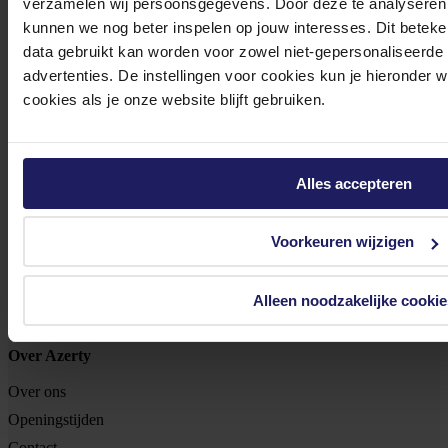
verzamelen wij persoonsgegevens. Door deze te analyseren 
kunnen we nog beter inspelen op jouw interesses. Dit beteken
Tjalkstraat 4b
data gebruikt kan worden voor zowel niet-gepersonaliseerde
advertenties. De instellingen voor cookies kun je hieronder 
8102 HG Raalte
cookies als je onze website blijft gebruiken.
BTW nr: NL 8517.04.578.B01
KvK nr: 55425437
Klantenservice
Alles accepteren
Bestellen
Betalen
Voorkeuren wijzigen
Bezorgen
Retouren
Alleen noodzakelijke cookie
Garantie & reparatie
Over Azerty
Over ons
Openingstijden
Contact