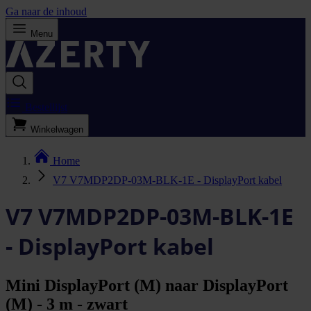
Ga naar de inhoud
Menu
Bestellijst
Winkelwagen
Home
V7 V7MDP2DP-03M-BLK-1E - DisplayPort kabel
V7 V7MDP2DP-03M-BLK-1E
- DisplayPort kabel
Mini DisplayPort (M) naar DisplayPort
(M) - 3 m - zwart