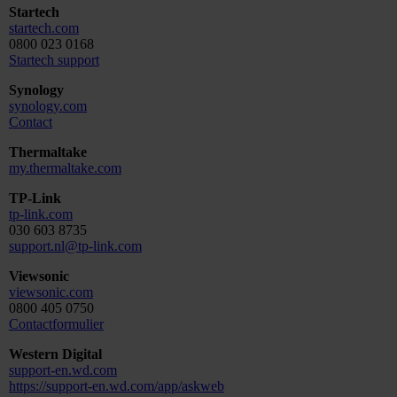
Startech
startech.com
0800 023 0168
Startech support
Synology
synology.com
Contact
Thermaltake
my.thermaltake.com
TP-Link
tp-link.com
030 603 8735
support.nl@tp-link.com
Viewsonic
viewsonic.com
0800 405 0750
Contactformulier
Western Digital
support-en.wd.com
https://support-en.wd.com/app/askweb