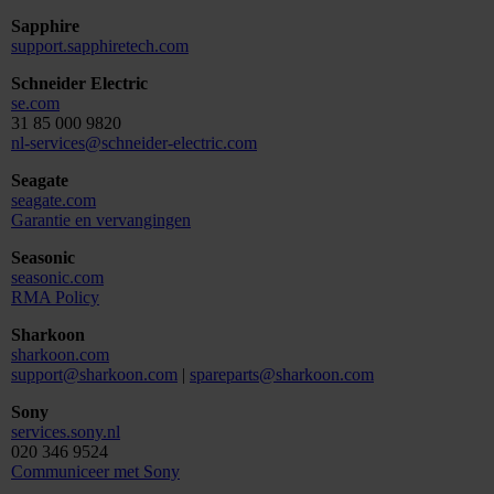
Sapphire
support.sapphiretech.com
Schneider Electric
se.com
31 85 000 9820
nl-services@schneider-electric.com
Seagate
seagate.com
Garantie en vervangingen
Seasonic
seasonic.com
RMA Policy
Sharkoon
sharkoon.com
support@sharkoon.com
|
spareparts@sharkoon.com
Sony
services.sony.nl
020 346 9524
Communiceer met Sony