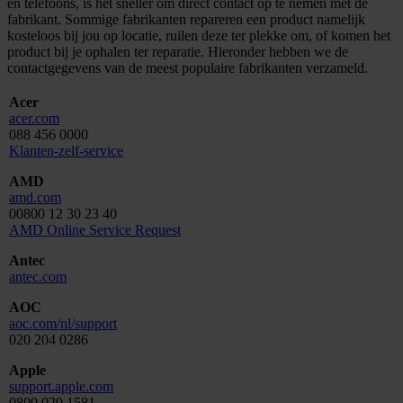
en telefoons, is het sneller om direct contact op te nemen met de
fabrikant. Sommige fabrikanten repareren een product namelijk
kosteloos bij jou op locatie, ruilen deze ter plekke om, of komen het
product bij je ophalen ter reparatie. Hieronder hebben we de
contactgegevens van de meest populaire fabrikanten verzameld.
Acer
acer.com
088 456 0000
Klanten-zelf-service
AMD
amd.com
00800 12 30 23 40
AMD Online Service Request
Antec
antec.com
AOC
aoc.com/nl/support
020 204 0286
Apple
support.apple.com
0800 020 1581