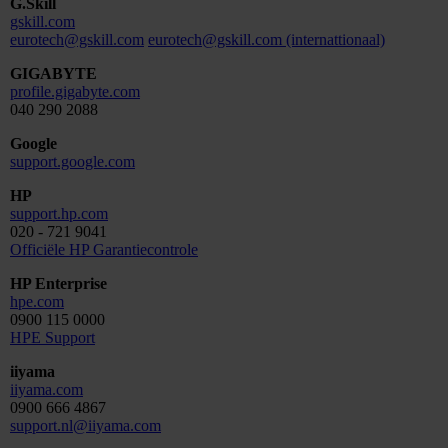
G.Skill
gskill.com
eurotech@gskill.com
eurotech@gskill.com (internattionaal)
GIGABYTE
profile.gigabyte.com
040 290 2088
Google
support.google.com
HP
support.hp.com
020 - 721 9041
Officiële HP Garantiecontrole
HP Enterprise
hpe.com
0900 115 0000
HPE Support
iiyama
iiyama.com
0900 666 4867
support.nl@iiyama.com