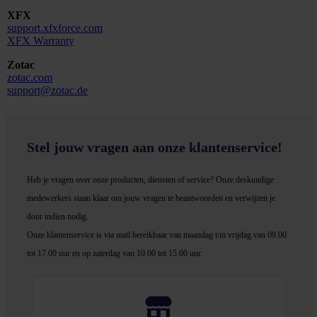
XFX
support.xfxforce.com
XFX Warranty
Zotac
zotac.com
support@zotac.de
Stel jouw vragen aan onze klantenservice!
Heb je vragen over onze producten, diensten of service? Onze deskundige
medewerker
s staan klaar om jouw vragen te beantwoorden en verwijzen je
door indien nodig.
Onze klantenservice is via mail bereikbaar van maandag t/m vrijdag van 09.00
tot 17.00 uur en op zaterdag van 10.00 tot 15.00 uur.