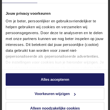
Microsoft
support.microsoft.com
Jouw privacy voorkeuren
020 500 1500
Contact opnemen
Om je beter, persoonlijker en gebruiksvriendelijker te
helpen gebruiken wij cookies en verzamelen wij
MSI
nl.msi.com
persoonsgegevens. Door deze te analyseren en te delen
085 401 1315
met onze partners kunnen we nog beter inspelen op jouw
myservice@msi.com
interesses. Dit betekent dat jouw persoonlijke (cookie)
Noctua
data gebruikt kan worden voor zowel niet-
noctua.at
gepersonaliseerde als gepersonaliseerde advertenties.
support@noctua.at
De instellingen voor cookies kun je hieronder wijzigen. Je
NZXT
gaat akkoord met onze cookies als je onze website blijft
support.nzxt.com
gebruiken.
support@nzxt.com
Alles accepteren
Palit
Palit.com
+49 2154 498 860
Voorkeuren wijzigen
support@palit.com
Phanteks
Alleen noodzakelijke cookies
Phanteks.com