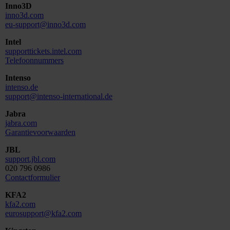
Inno3D
inno3d.com
eu-support@inno3d.com
Intel
supporttickets.intel.com
Telefoonnummers
Intenso
intenso.de
support@intenso-international.de
Jabra
jabra.com
Garantievoorwaarden
JBL
support.jbl.com
020 796 0986
Contactformulier
KFA2
kfa2.com
eurosupport@kfa2.com