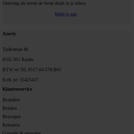
Ontvang als eerste de beste deals in je inbox
Meld je aan
Footer
Azerty
Tjalkstraat 4b
8102 HG Raalte
BTW nr: NL 8517.04.578.B01
KvK nr: 55425437
Klantenservice
Bestellen
Betalen
Bezorgen
Retouren
Garantie & reparatie