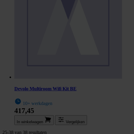
Devolo Multiroom Wifi Kit BE
10+ werkdagen
417,45
In winkel­wagen
Vergelijken
25
-
38
van
38
resultaten