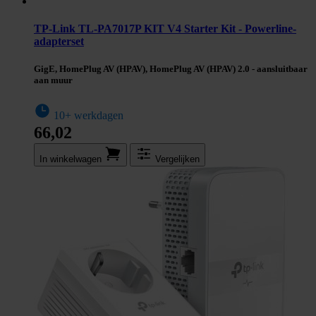
TP-Link TL-PA7017P KIT V4 Starter Kit - Powerline-
adapterset
GigE, HomePlug AV (HPAV), HomePlug AV (HPAV) 2.0 - aansluitbaar
aan muur
10+ werkdagen
66,02
In winkel­wagen
Vergelijken