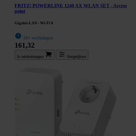
FRITZ! POWERLINE 1240 AX WLAN SET - Access
point
Gigabit-LAN - Wi-Fi 6
10+ werkdagen
161,32
In winkel­wagen
Vergelijken