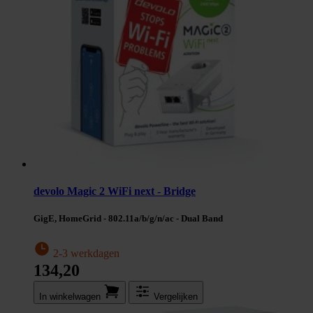
devolo Magic 2 WiFi next - Bridge
GigE, HomeGrid - 802.11a/b/g/n/ac - Dual Band
2-3 werkdagen
134,20
In winkel­wagen
Vergelijken