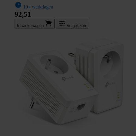
10+ werkdagen
92,51
In winkel­wagen
Vergelijken