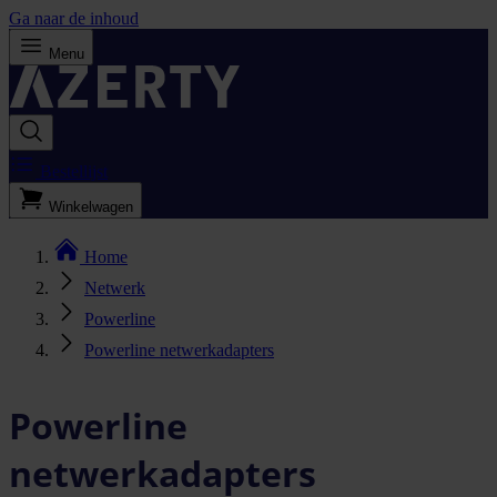
Ga naar de inhoud
Menu
Bestellijst
Winkelwagen
Home
Netwerk
Powerline
Powerline netwerkadapters
Powerline
netwerkadapters