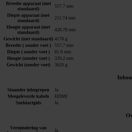
Breedte apparaat (met
557.7 mm
standaard)
Diepte apparaat (met
211.74 mm
standaard)
Hoogte apparaat (met
428.78 mm
standaard)
Gewicht (met standaard)
4170 g
Breedte ( zonder voet )
557.7 mm
Diepte ( zonder voet )
81.9 mm
Hoogte (zonder voet )
339.2 mm
Gewicht (zonder voet)
3620 g
Inhou
Staander inbegrepen
Ja
Meegeleverde kabels
HDMI
Snelstartgids
Ja
Ov
Vermindering van
Ja