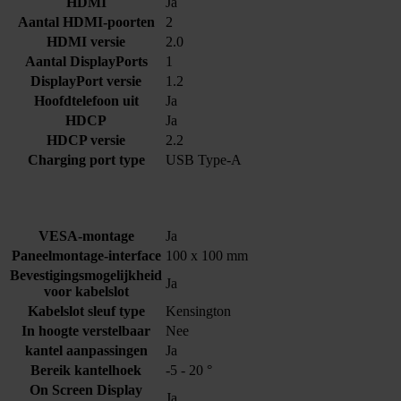
HDMI
Ja
Aantal HDMI-poorten
2
HDMI versie
2.0
Aantal DisplayPorts
1
DisplayPort versie
1.2
Hoofdtelefoon uit
Ja
HDCP
Ja
HDCP versie
2.2
Charging port type
USB Type-A
VESA-montage
Ja
Paneelmontage-interface
100 x 100 mm
Bevestigingsmogelijkheid
Ja
voor kabelslot
Kabelslot sleuf type
Kensington
In hoogte verstelbaar
Nee
kantel aanpassingen
Ja
Bereik kantelhoek
-5 - 20 °
On Screen Display
Ja