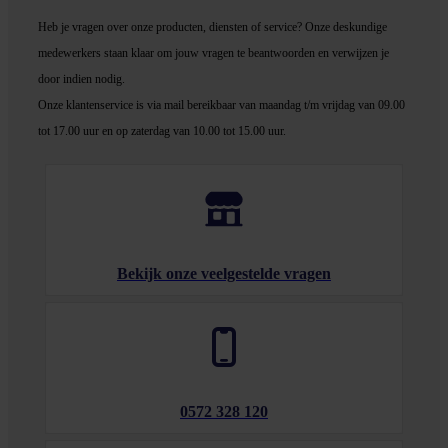
Heb je vragen over onze producten, diensten of service? Onze deskundige
medewerker
s staan klaar om jouw vragen te beantwoorden en verwijzen je
door indien nodig.
Onze klantenservice is via mail bereikbaar van maandag t/m vrijdag van 09.00
tot 17.00 uur en op zaterdag van 10.00 tot 15.00 uur.
Bekijk onze veelgestelde vragen
0572 328 120