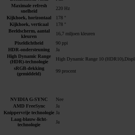
Maximale refresh
220 Hz
snelheid
Kijkhoek, horizontaal
178 °
Kijkhoek, verticaal
178 °
Beeldscherm, aantal
16,7 miljoen kleuren
kleuren
Pixeldichtheid
90 ppi
HDR-ondersteuning
Ja
High Dynamic Range
High Dynamic Range 10 (HDR10),Disp
(HDR)-technologie
sRGB-dekking
99 procent
(gemiddeld)
NVIDIA G-SYNC
Nee
AMD FreeSync
Ja
Knippervrije technologie
Ja
Laag-blauw-licht-
Ja
technologie