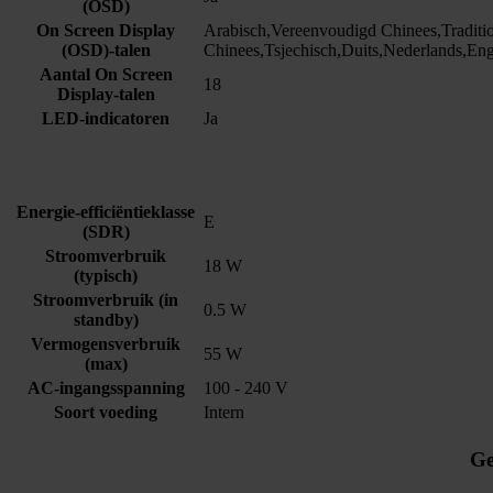
(OSD)
On Screen Display
Arabisch,Vereenvoudigd Chinees,Traditi
(OSD)-talen
Chinees,Tsjechisch,Duits,Nederlands,Eng
Aantal On Screen
18
Display-talen
LED-indicatoren
Ja
Energie-efficiëntieklasse
E
(SDR)
Stroomverbruik
18 W
(typisch)
Stroomverbruik (in
0.5 W
standby)
Vermogensverbruik
55 W
(max)
AC-ingangsspanning
100 - 240 V
Soort voeding
Intern
Ge