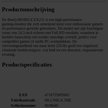
Productomschrijving
De BenQ MOBIUZ EX251 is een high‑performance
gaming‑monitor die zich uitstekend leent voor enthousiaste gamers
én performance‑gerichte gebruikers. Dit model met zijn krachtigste
vorm: een 24,5‑inch scherm met Full HD resolutie, waardoor je
beelden haarscherp ziet zonder onnodige overkill, perfect voor
competitief gamen of snelle PC‑werkplekken. De
verversingssnelheid van maar liefst 220 Hz geeft een ongekend
vloeiende beeldweergave, wat leidt tot een directere, responsievere
ervaring.
Productspecificaties
EAN
4718755095061
Fabrikantcode
9H.LN9LA.TBE
Artikelnummer
9038640