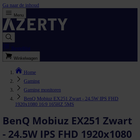
Ga naar de inhoud
Menu
Bestellijst
Winkelwagen
Home
Gaming
Gaming monitoren
BenQ Mobiuz EX251 Zwart - 24.5W IPS FHD
1920x1080 16:9 165HZ 5MS
BenQ Mobiuz EX251 Zwart
- 24.5W IPS FHD 1920x1080