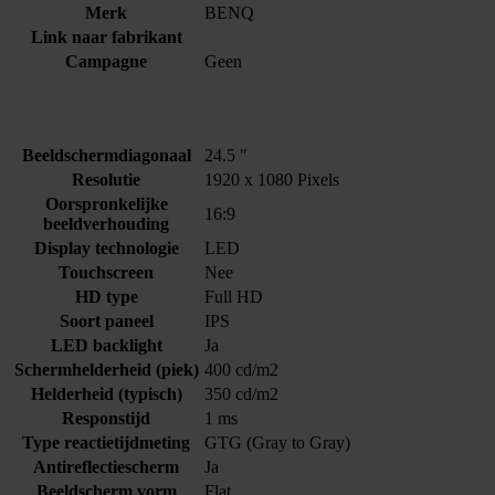
Merk
BENQ
Link naar fabrikant
Campagne
Geen
Beeldschermdiagonaal
24.5 "
Resolutie
1920 x 1080 Pixels
Oorspronkelijke
16:9
beeldverhouding
Display technologie
LED
Touchscreen
Nee
HD type
Full HD
Soort paneel
IPS
LED backlight
Ja
Schermhelderheid (piek)
400 cd/m2
Helderheid (typisch)
350 cd/m2
Responstijd
1 ms
Type reactietijdmeting
GTG (Gray to Gray)
Antireflectiescherm
Ja
Beeldscherm vorm
Flat