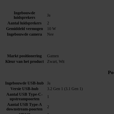
Ingebouwde
Ja
luidsprekers
Aantal luidsprekers
2
Gemiddeld vermogen
10 W
Ingebouwde camera
Nee
Markt positionering
Gamen
Kleur van het product
Zwart, Wit
Po
Ingebouwde USB-hub
Ja
Versie USB-hub
3.2 Gen 1 (3.1 Gen 1)
Aantal USB Type-C-
1
upstreampoorten
Aantal USB Type-A
2
downstream-poorten