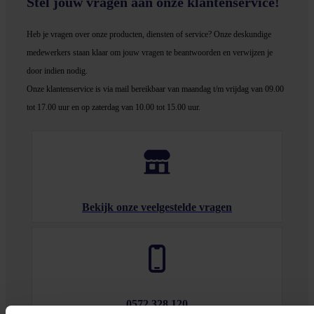
Stel jouw vragen aan onze klantenservice!
Heb je vragen over onze producten, diensten of service? Onze deskundige
medewerker
s staan klaar om jouw vragen te beantwoorden en verwijzen je
door indien nodig.
Onze klantenservice is via mail bereikbaar van maandag t/m vrijdag van 09.00
tot 17.00 uur en op zaterdag van 10.00 tot 15.00 uur.
Bekijk onze veelgestelde vragen
0572 328 120