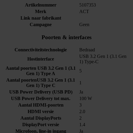
Artikelnummer
5107353
Merk
ACT
Link naar fabrikant
Campagne
Geen
Poorten & interfaces
Connectiviteitstechnologie
Bedraad
USB 3.2 Gen 1 (3.1 Gen
Hostinterface
1) Type-C
Aantal poorten USB 3.2 Gen 1 (3.1
5
Gen 1) Type A
Aantal poortenUSB 3.2 Gen 1 (3.1
1
Gen 1) Type C
USB Power Delivery (USB PD)
Ja
USB Power Delivery tot max.
100 W
Aantal HDMI-poorten
3
HDMI versie
2.0
Aantal DisplayPorts
2
DisplayPort versie
1.4
Microfoon, line-in ingang
Ja