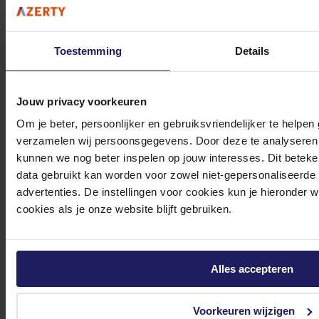
Toestemming
Details
Klantenservice@azerty.nl
Jouw privacy voorkeuren
Om je beter, persoonlijker en gebruiksvriendelijker te helpen
verzamelen wij persoonsgegevens. Door deze te analyseren 
Meld je aan voor onze nieuwsbrief!
kunnen we nog beter inspelen op jouw interesses. Dit beteken
data gebruikt kan worden voor zowel niet-gepersonaliseerde
Ontvang als eerste de beste deals in je inbox
advertenties. De instellingen voor cookies kun je hieronder 
Meld je aan
cookies als je onze website blijft gebruiken.
Footer
Azerty
Alles accepteren
Tjalkstraat 4b
Voorkeuren wijzigen
8102 HG Raalte