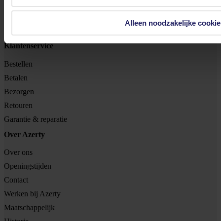
BTW nr: NL 8517.04.578.B01
Alleen noodzakelijke cookie
KvK nr: 55425437
Klantenservice
Bestellen
Betalen
Bezorgen
Retouren
Garantie & reparatie
Over Azerty
Over ons
Openingstijden
Contact
Werken bij Azerty
Maatschappelijk