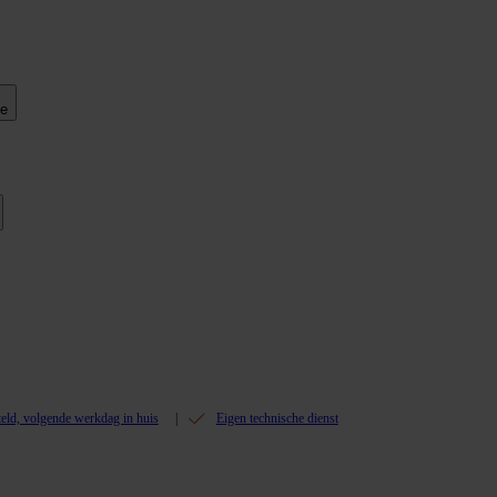
ie
teld, volgende werkdag in huis
Eigen technische dienst