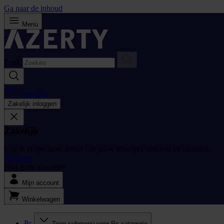
Ga naar de inhoud
Menu
Zoek
Bestellijst
Zakelijk inloggen
Zakelijk
Log in en profiteer direct van jouw zakelijke tarieven en diensten.
Inloggen
Nog geen account?
Mijn account
Winkelwagen
Pc
Toon submenu voor Pc categorie