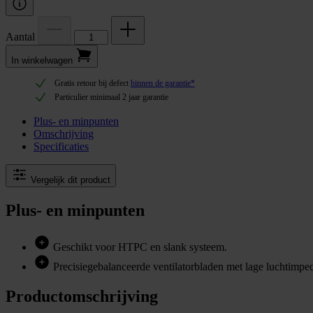
Aantal
In winkel­wagen
Gratis retour bij defect
binnen de garantie*
Particulier minimaal 2 jaar garantie
Plus- en minpunten
Omschrijving
Specificaties
Vergelijk dit product
Plus- en minpunten
Geschikt voor HTPC en slank systeem.
Precisiegebalanceerde ventilatorbladen met lage luchtimped
Productomschrijving