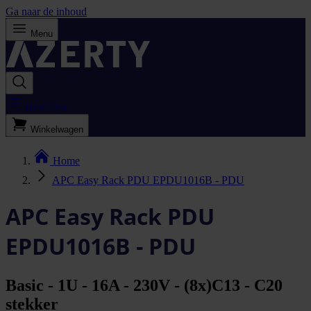
Ga naar de inhoud
Menu
Bestellijst
Winkelwagen
Home
APC Easy Rack PDU EPDU1016B - PDU
APC Easy Rack PDU
EPDU1016B - PDU
Basic - 1U - 16A - 230V - (8x)C13 - C20
stekker