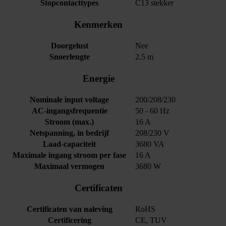
Stopcontacttypes
C13 stekker
Kenmerken
Doorgelust
Nee
Snoerlengte
2.5 m
Energie
Nominale input voltage
200/208/230
AC-ingangsfrequentie
50 - 60 Hz
Stroom (max.)
16 A
Netspanning, in bedrijf
208/230 V
Laad-capaciteit
3680 VA
Maximale ingang stroom per fase
16 A
Maximaal vermogen
3680 W
Certificaten
Certificaten van naleving
RoHS
Certificering
CE, TUV