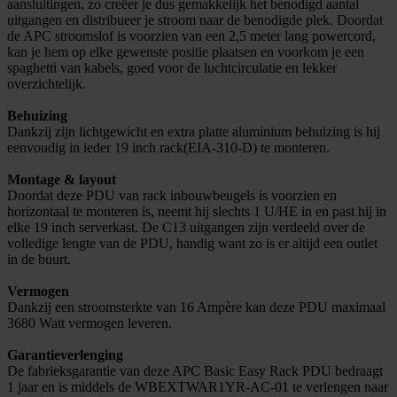
aansluitingen, zo creëer je dus gemakkelijk het benodigd aantal
uitgangen en distribueer je stroom naar de benodigde plek. Doordat
de APC stroomslof is voorzien van een 2,5 meter lang powercord,
kan je hem op elke gewenste positie plaatsen en voorkom je een
spaghetti van kabels, goed voor de luchtcirculatie en lekker
overzichtelijk.
Behuizing
Dankzij zijn lichtgewicht en extra platte aluminium behuizing is hij
eenvoudig in ieder 19 inch rack(EIA-310-D) te monteren.
Montage & layout
Doordat deze PDU van rack inbouwbeugels is voorzien en
horizontaal te monteren is, neemt hij slechts 1 U/HE in en past hij in
elke 19 inch serverkast. De C13 uitgangen zijn verdeeld over de
volledige lengte van de PDU, handig want zo is er altijd een outlet
in de buurt.
Vermogen
Dankzij een stroomsterkte van 16 Ampère kan deze PDU maximaal
3680 Watt vermogen leveren.
Garantieverlenging
De fabrieksgarantie van deze APC Basic Easy Rack PDU bedraagt
1 jaar en is middels de WBEXTWAR1YR-AC-01 te verlengen naar