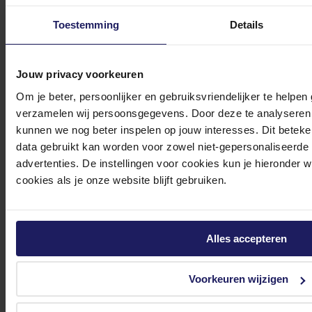
Toestemming
Details
Bekijk onze veelgestelde vragen
Jouw privacy voorkeuren
Om je beter, persoonlijker en gebruiksvriendelijker te helpen
verzamelen wij persoonsgegevens. Door deze te analyseren 
0572 328 120
kunnen we nog beter inspelen op jouw interesses. Dit beteken
data gebruikt kan worden voor zowel niet-gepersonaliseerde
advertenties. De instellingen voor cookies kun je hieronder 
cookies als je onze website blijft gebruiken.
Klantenservice@azerty.nl
Alles accepteren
Meld je aan voor onze nieuwsbrief!
Voorkeuren wijzigen
Ontvang als eerste de beste deals in je inbox