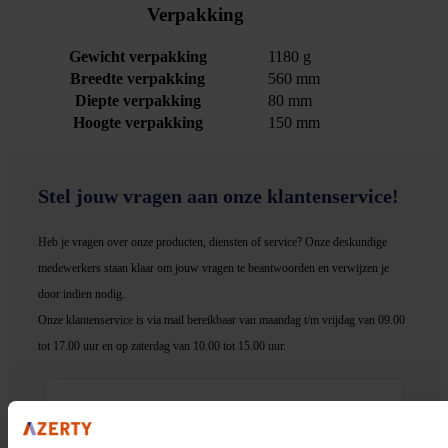
Verpakking
Gewicht verpakking
1180 g
Breedte verpakking
560 mm
Diepte verpakking
80 mm
Hoogte verpakking
150 mm
Stel jouw vragen aan onze klantenservice!
Heb je vragen over onze producten, diensten of service? Onze deskundige
medewerker
s staan klaar om jouw vragen te beantwoorden en verwijzen je
door indien nodig.
Onze klantenservice is via mail bereikbaar van maandag t/m vrijdag van 09.00
tot 17.00 uur en op zaterdag van 10.00 tot 15.00 uur.