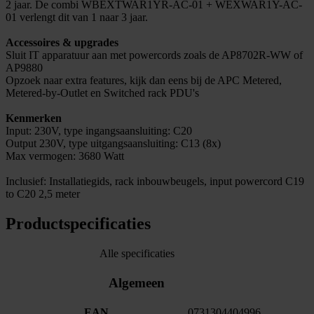
2 jaar. De combi WBEXTWAR1YR-AC-01 + WEXWAR1Y-AC-
01 verlengt dit van 1 naar 3 jaar.
Accessoires & upgrades
Sluit IT apparatuur aan met powercords zoals de AP8702R-WW of
AP9880
Opzoek naar extra features, kijk dan eens bij de APC Metered,
Metered-by-Outlet en Switched rack PDU's
Kenmerken
Input: 230V, type ingangsaansluiting: C20
Output 230V, type uitgangsaansluiting: C13 (8x)
Max vermogen: 3680 Watt
Inclusief: Installatiegids, rack inbouwbeugels, input powercord C19
to C20 2,5 meter
Productspecificaties
Alle specificaties
Algemeen
EAN
0731304404996