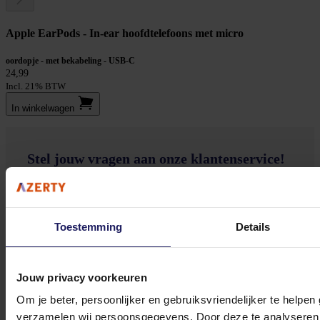
Apple EarPods - In-ear hoofdtelefoons met micro
oordopje - met bekabeling - USB-C
24,99
Incl. 21% BTW
In winkel­wagen
Stel jouw vragen aan onze klantenservice!
Heb je vragen over onze producten, diensten of service? Onze deskundige
medewerker
s staan klaar om jouw vragen te beantwoorden en verwijzen je
Toestemming
Details
door indien nodig.
Onze klantenservice is via mail bereikbaar van maandag t/m vrijdag van 09.00
tot 17.00 uur en op zaterdag van 10.00 tot 15.00 uur.
Jouw privacy voorkeuren
Om je beter, persoonlijker en gebruiksvriendelijker te helpen
verzamelen wij persoonsgegevens. Door deze te analyseren 