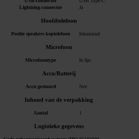
USB-connector
USB Type-C
Lightning-connector
Ja
Hoofdtelefoon
Positie speakers koptelefoon
Intraauraal
Microfoon
Microfoontype
In lijn
Accu/Batterij
Accu gestuurd
Nee
Inhoud van de verpakking
Aantal
1
Logistieke gegevens