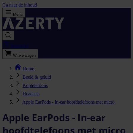
Ga naar de inhoud
Menu
Bestellijst
Winkelwagen
Home
Beeld & geluid
Koptelefoons
Headsets
Apple EarPods - In-ear hoofdtelefoons met micro
Apple EarPods - In-ear
hoofdtelefoons met micro