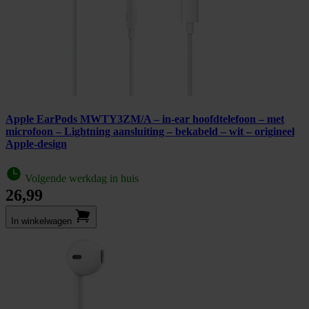
Apple EarPods MWTY3ZM/A – in‑ear hoofdtelefoon – met
microfoon – Lightning aansluiting – bekabeld – wit – origineel
Apple‑design
Volgende werkdag in huis
26,99
In winkel­wagen