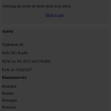
Ontvang als eerste de beste deals in je inbox
Meld je aan
Footer
Azerty
Tjalkstraat 4b
8102 HG Raalte
BTW nr: NL 8517.04.578.B01
KvK nr: 55425437
Klantenservice
Bestellen
Betalen
Bezorgen
Retouren