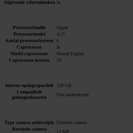
Afgeronde schermhoeken
Ja
Processorfamilie
Apple
Processormodel
A15
Aantal processorkernen
6
Coprocessor
Ja
Model coprocessor
Neural Engine
Coprocessor-kernen
16
Interne opslagcapaciteit
128 GB
Compatibele
Niet ondersteund
geheugenkaarten
Type camera achterzijde
Dubbele camera
Resolutie camera
12 MP