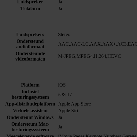
Luidspreker
Ja
Trilalarm
Ja
Luidsprekers
Stereo
Ondersteund
AAC,AAC-LC,AAX,AAX+,AC3,EAC
audioformaat
Ondersteunde
M-JPEG,MPEG4,H.264,HEVC
videoformaten
Platform
iOS
Inclusief
iOS 17
besturingssysteem
App-distributieplatform
Apple App Store
Virtuele assistent
Apple Siri
Ondersteunt Windows
Ja
Ondersteunt Mac-
Ja
besturingssysteem
Meegeleverde software
iMovie Pages Keynote Numbers GarageBa