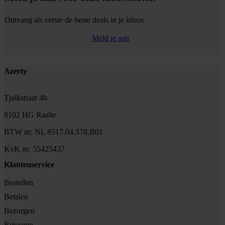
Ontvang als eerste de beste deals in je inbox
Meld je aan
Footer
Azerty
Tjalkstraat 4b
8102 HG Raalte
BTW nr: NL 8517.04.578.B01
KvK nr: 55425437
Klantenservice
Bestellen
Betalen
Bezorgen
Retouren