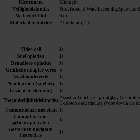
Kleurnaam
Midnight
Veiligheidsfunties
Stofafstotend,Waterbestendig,Spatwaterd
Waterdicht tot
6 m
Materiaal behuizing
Aluminium, Glas
Video call
Ja
Snel opladen
Ja
Draadloos opladen
Ja
Grafische adapter cores
5
Vastloopdetectie
Ja
Noodoproep (satelliet)
Ja
Gezichtsherkenning
Ja
AssistiveTouch, Vergrootglas, Gesproken
Toegankelijkheidsfuncties
Gesloten ondertiteling (voor doven en sl
Nummerkeuze met stem
Ja
Compatibel met
Ja
gehoorapparaten
Gesproken navigatie-
Ja
instructies