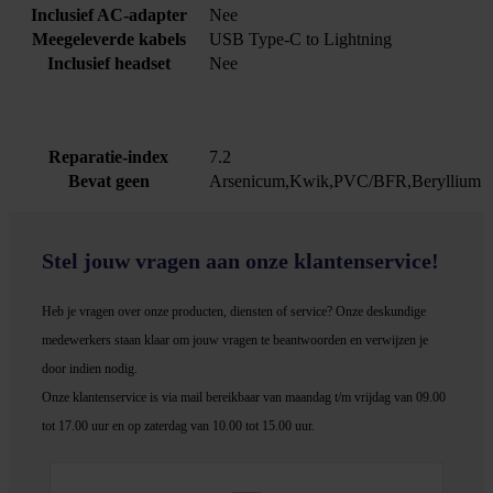
Inclusief AC-adapter
Nee
Meegeleverde kabels
USB Type-C to Lightning
Inclusief headset
Nee
Reparatie-index
7.2
Bevat geen
Arsenicum,Kwik,PVC/BFR,Beryllium
Stel jouw vragen aan onze klantenservice!
Heb je vragen over onze producten, diensten of service? Onze deskundige
medewerker
s staan klaar om jouw vragen te beantwoorden en verwijzen je
door indien nodig.
Onze klantenservice is via mail bereikbaar van maandag t/m vrijdag van 09.00
tot 17.00 uur en op zaterdag van 10.00 tot 15.00 uur.