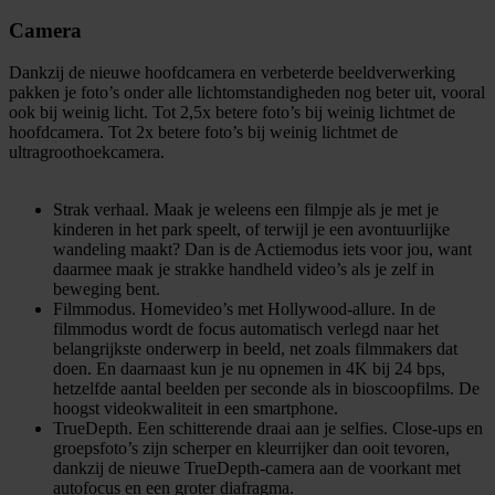
Camera
Dankzij de nieuwe hoofdcamera en verbeterde beeldverwerking
pakken je foto’s onder alle lichtomstandigheden nog beter uit, vooral
ook bij weinig licht. Tot 2,5x betere foto’s bij weinig lichtmet de
hoofdcamera. Tot 2x betere foto’s bij weinig lichtmet de
ultragroothoek­­camera.
Strak verhaal.
Maak je weleens een filmpje als je met je
kinderen in het park speelt, of terwijl je een avontuurlijke
wandeling maakt? Dan is de Actiemodus iets voor jou, want
daarmee maak je strakke handheld video’s als je zelf in
beweging bent.
Filmmodus. Homevideo’s met Hollywood-allure.
In de
filmmodus wordt de focus automatisch verlegd naar het
belangrijkste onderwerp in beeld, net zoals filmmakers dat
doen. En daarnaast kun je nu opnemen in 4K bij 24 bps,
hetzelfde aantal beelden per seconde als in bioscoopfilms. De
hoogst videokwaliteit in een smartphone.
TrueDepth.
Een schitterende draai aan je selfies. Close‑ups en
groepsfoto’s zijn scherper en kleurrijker dan ooit tevoren,
dankzij de nieuwe TrueDepth-camera aan de voorkant met
autofocus en een groter diafragma.