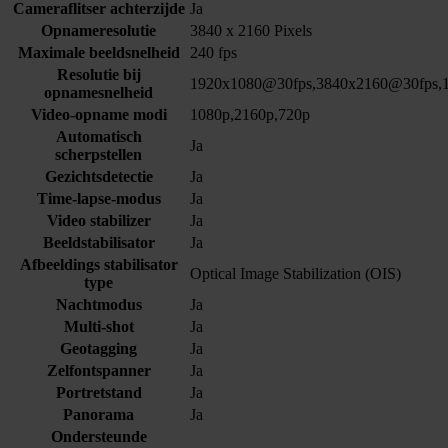
Cameraflitser achterzijde
Ja
Opnameresolutie
3840 x 2160 Pixels
Maximale beeldsnelheid
240 fps
Resolutie bij
1920x1080@30fps,3840x2160@30fps,
opnamesnelheid
Video-opname modi
1080p,2160p,720p
Automatisch
Ja
scherpstellen
Gezichtsdetectie
Ja
Time-lapse-modus
Ja
Video stabilizer
Ja
Beeldstabilisator
Ja
Afbeeldings stabilisator
Optical Image Stabilization (OIS)
type
Nachtmodus
Ja
Multi-shot
Ja
Geotagging
Ja
Zelfontspanner
Ja
Portretstand
Ja
Panorama
Ja
Ondersteunde