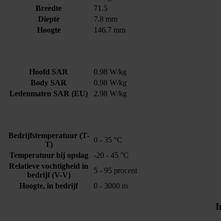
Breedte
71.5
Diepte
7.8 mm
Hoogte
146.7 mm
Hoofd SAR
0.98 W/kg
Body SAR
0.98 W/kg
Ledenmaten SAR (EU)
2.98 W/kg
Bedrijfstemperatuur (T-
0 - 35 °C
T)
Temperatuur bij opslag
-20 - 45 °C
Relatieve vochtigheid in
5 - 95 procent
bedrijf (V-V)
Hoogte, in bedrijf
0 - 3000 m
I