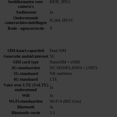
beeldformaten voor
HEIF, JPEG
camera's
Audiozoom
Ja
Ondersteunde
H.264, HEVC
cameravideo-indelingen
Rode - ogencorrectie
Y
SIM-kaart-capaciteit
Dual SIM
Generatie mobiel internet
5G
SIM card type
NanoSIM + eSIM
3G standaarden
DC-HSDPA,HSPA+,UMTS
5G-standaard
NR mmWave
4G standaard
LTE
Voice over LTE (VoLTE)
Ja
ondersteund
Wifi
Ja
Wi-Fi-standaarden
Wi-Fi 6 (802.11ax)
Bluetooth
Ja
Bluetooth-versie
5.3