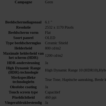
Campagne
Geen
Beeldschermdiagonaal
6.1 "
Resolutie
2532 x 1170 Pixels
Beeldscherm vorm
Flat
Soort paneel
OLED
Type beeldschermglas
Ceramic Shield
Helderheid
800 cd/m2
Maximale helderheid van
1200 cd/m2
het scherm (HDR)
HDR-ondersteuning
Ja
High Dynamic Range
High Dynamic Range 10 (HDR10),Hyb
(HDR)-technologie
Merkspecifieke
True Tone, Haptische aanraking, Brede k
technologieën
Oleofobe coating
Ja
Touch screen type
Capacitief
Pixeldichtheid
460 ppi
Vingerafdrukbestendig
Ja