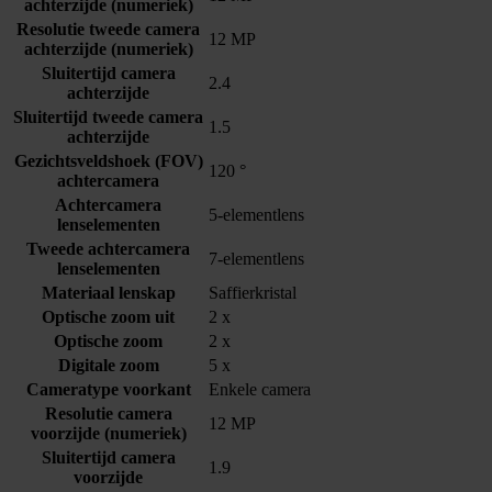
achterzijde (numeriek)
Resolutie tweede camera
12 MP
achterzijde (numeriek)
Sluitertijd camera
2.4
achterzijde
Sluitertijd tweede camera
1.5
achterzijde
Gezichtsveldshoek (FOV)
120 °
achtercamera
Achtercamera
5-elementlens
lenselementen
Tweede achtercamera
7-elementlens
lenselementen
Materiaal lenskap
Saffierkristal
Optische zoom uit
2 x
Optische zoom
2 x
Digitale zoom
5 x
Cameratype voorkant
Enkele camera
Resolutie camera
12 MP
voorzijde (numeriek)
Sluitertijd camera
1.9
voorzijde