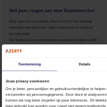
Stel jouw vragen aan onze klantenservice!
Heb je vragen over onze producten, diensten of service? Onze deskundige
medewerker
s staan klaar om jouw vragen te beantwoorden en verwijzen je
door indien nodig.
Onze klantenservice is via mail bereikbaar van maandag t/m vrijdag van 09.00
tot 17.00 uur en op zaterdag van 10.00 tot 15.00 uur.
Toestemming
Details
Bekijk onze veelgestelde vragen
Jouw privacy voorkeuren
Om je beter, persoonlijker en gebruiksvriendelijker te helpen
verzamelen wij persoonsgegevens. Door deze te analyseren 
kunnen we nog beter inspelen op jouw interesses. Dit beteken
data gebruikt kan worden voor zowel niet-gepersonaliseerde