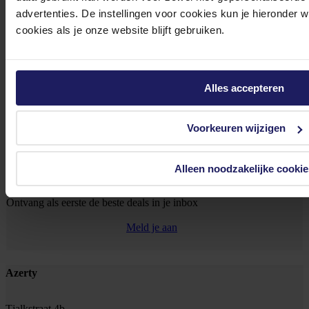
advertenties. De instellingen voor cookies kun je hieronder 
0572 328 120
cookies als je onze website blijft gebruiken.
Alles accepteren
Klantenservice@azerty.nl
Voorkeuren wijzigen
Alleen noodzakelijke cookie
Meld je aan voor onze nieuwsbrief!
Ontvang als eerste de beste deals in je inbox
Meld je aan
Footer
Azerty
Tjalkstraat 4b