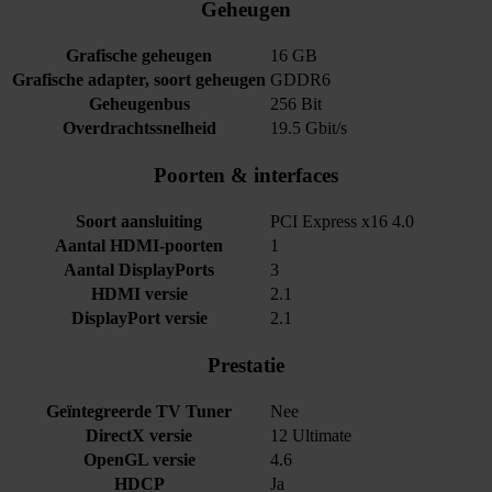
Geheugen
Grafische geheugen
16 GB
Grafische adapter, soort geheugen
GDDR6
Geheugenbus
256 Bit
Overdrachtssnelheid
19.5 Gbit/s
Poorten & interfaces
Soort aansluiting
PCI Express x16 4.0
Aantal HDMI-poorten
1
Aantal DisplayPorts
3
HDMI versie
2.1
DisplayPort versie
2.1
Prestatie
Geïntegreerde TV Tuner
Nee
DirectX versie
12 Ultimate
OpenGL versie
4.6
HDCP
Ja