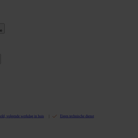
ie
teld, volgende werkdag in huis
Eigen technische dienst