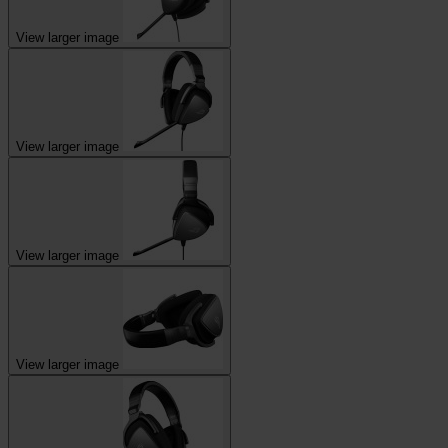
View larger image
View larger image
View larger image
View larger image