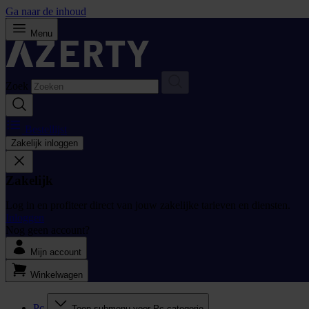
Ga naar de inhoud
Menu
Zoek
Bestellijst
Zakelijk inloggen
Zakelijk
Log in en profiteer direct van jouw zakelijke tarieven en diensten.
Inloggen
Nog geen account?
Mijn account
Winkelwagen
Pc
Toon submenu voor Pc categorie