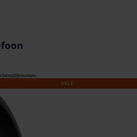
efoon
hterpijltjestoetsen.
SALE