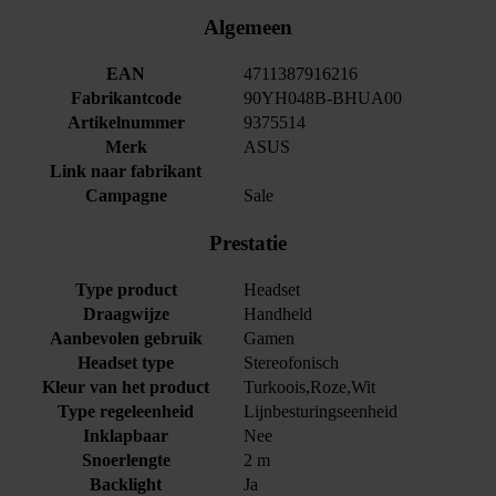
Algemeen
EAN
4711387916216
Fabrikantcode
90YH048B-BHUA00
Artikelnummer
9375514
Merk
ASUS
Link naar fabrikant
Campagne
Sale
Prestatie
Type product
Headset
Draagwijze
Handheld
Aanbevolen gebruik
Gamen
Headset type
Stereofonisch
Kleur van het product
Turkoois,Roze,Wit
Type regeleenheid
Lijnbesturingseenheid
Inklapbaar
Nee
Snoerlengte
2 m
Backlight
Ja