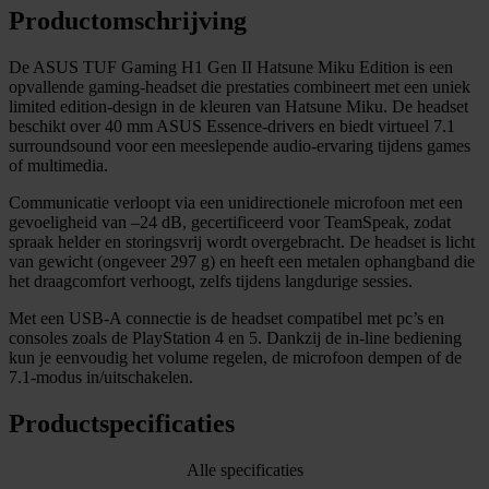
Productomschrijving
De ASUS TUF Gaming H1 Gen II Hatsune Miku Edition is een
opvallende gaming-headset die prestaties combineert met een uniek
limited edition-design in de kleuren van Hatsune Miku. De headset
beschikt over 40 mm ASUS Essence-drivers en biedt virtueel 7.1
surroundsound voor een meeslepende audio-ervaring tijdens games
of multimedia.
Communicatie verloopt via een unidirectionele microfoon met een
gevoeligheid van –24 dB, gecertificeerd voor TeamSpeak, zodat
spraak helder en storingsvrij wordt overgebracht. De headset is licht
van gewicht (ongeveer 297 g) en heeft een metalen ophangband die
het draagcomfort verhoogt, zelfs tijdens langdurige sessies.
Met een USB-A connectie is de headset compatibel met pc’s en
consoles zoals de PlayStation 4 en 5. Dankzij de in-line bediening
kun je eenvoudig het volume regelen, de microfoon dempen of de
7.1-modus in/uitschakelen.
Productspecificaties
Alle specificaties