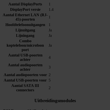
Aantal DisplayPorts
1
DisplayPort versie
1.4
Aantal Ethernet LAN (RJ-
1
45)-poorten
Hoofdtelefoonuitgangen
1
Lijnuitgang
Ja
Lijningang
Ja
Combo
koptelefoon/microfoon
Ja
port
Aantal USB-poorten
4
achter
Aantal audiopoorten
3
achter
Aantal audiopoorten voor
2
Aantal USB-poorten voor
5
Aantal SATA III
2
connectors
Uitbreidingsmodules