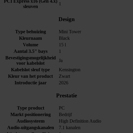
PCI Express x16 (Gen 4.x)
1
sleuven
Design
Type behuizing
Mini Tower
Kleurnaam
Black
Volume
15 l
Aantal 3.5" bays
1
Bevestigingsmogelijkheid
Ja
voor kabelslot
Kabelslot sleuf type
Kensington
Kleur van het product
Zwart
Introductie jaar
2026
Prestatie
Type product
PC
Markt positionering
Bedrijf
Audiosysteem
High Definition Audio
Audio-uitgangskanalen
7.1 kanalen