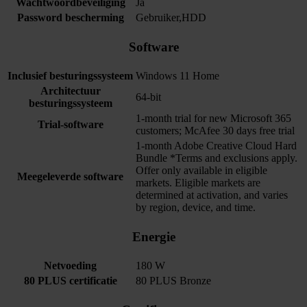
Wachtwoordbeveiliging
Ja
Password bescherming
Gebruiker,HDD
Software
Inclusief besturingssysteem
Windows 11 Home
Architectuur
64-bit
besturingssysteem
1-month trial for new Microsoft 365
Trial-software
customers; McAfee 30 days free trial
1-month Adobe Creative Cloud Hard
Bundle *Terms and exclusions apply.
Offer only available in eligible
Meegeleverde software
markets. Eligible markets are
determined at activation, and varies
by region, device, and time.
Energie
Netvoeding
180 W
80 PLUS certificatie
80 PLUS Bronze