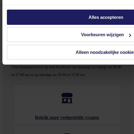
Inclusief monitor
Nee
Alles accepteren
Stel jouw vragen aan onze klantenservice!
Voorkeuren wijzigen
Heb je vragen over onze producten, diensten of service? Onze deskundige
medewerker
s staan klaar om jouw vragen te beantwoorden en verwijzen je
Alleen noodzakelijke cookie
door indien nodig.
Onze klantenservice is via mail bereikbaar van maandag t/m vrijdag van 09.00
tot 17.00 uur en op zaterdag van 10.00 tot 15.00 uur.
Bekijk onze veelgestelde vragen