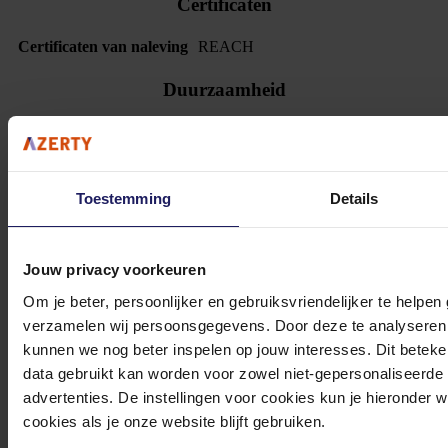
Certificaten
Certificaten van naleving
REACH
Duurzaamheid
Duurzaamheidscertificaten
ENERGY STAR,EPEAT Silver
Gewicht en omvang
Toestemming
Details
Breedte
155.5
Diepte
301.7 mm
Hoogte
356.8 mm
Jouw privacy voorkeuren
Gewicht
6000 g
Om je beter, persoonlijker en gebruiksvriendelijker te helpen
Inhoud van de verpakking
verzamelen wij persoonsgegevens. Door deze te analyseren 
kunnen we nog beter inspelen op jouw interesses. Dit beteken
Inclusief muis
Nee
data gebruikt kan worden voor zowel niet-gepersonaliseerde
Toetsenbord inbegrepen
Nee
advertenties. De instellingen voor cookies kun je hieronder 
cookies als je onze website blijft gebruiken.
Beeldscherm