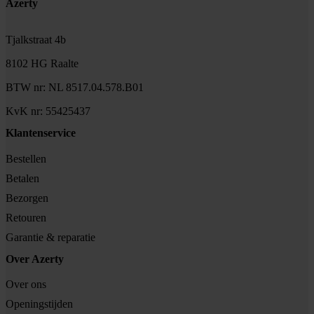
Footer
Azerty
Tjalkstraat 4b
8102 HG Raalte
BTW nr: NL 8517.04.578.B01
KvK nr: 55425437
Klantenservice
Bestellen
Betalen
Bezorgen
Retouren
Garantie & reparatie
Over Azerty
Over ons
Openingstijden