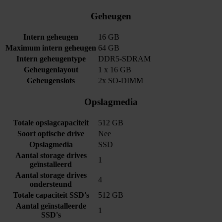
Geheugen
Intern geheugen
16 GB
Maximum intern geheugen
64 GB
Intern geheugentype
DDR5-SDRAM
Geheugenlayout
1 x 16 GB
Geheugenslots
2x SO-DIMM
Opslagmedia
Totale opslagcapaciteit
512 GB
Soort optische drive
Nee
Opslagmedia
SSD
Aantal storage drives
1
geïnstalleerd
Aantal storage drives
4
ondersteund
Totale capaciteit SSD's
512 GB
Aantal geïnstalleerde
1
SSD's