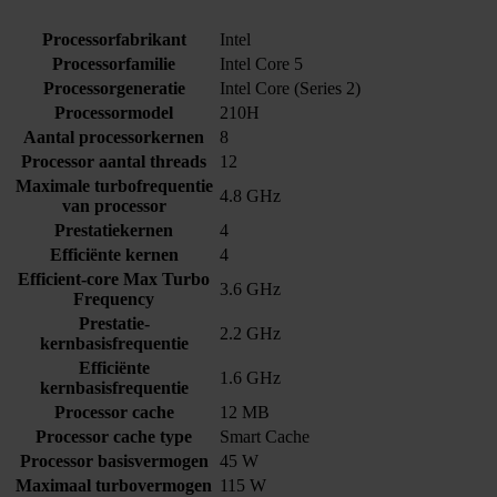
Processorfabrikant
Intel
Processorfamilie
Intel Core 5
Processorgeneratie
Intel Core (Series 2)
Processormodel
210H
Aantal processorkernen
8
Processor aantal threads
12
Maximale turbofrequentie
4.8 GHz
van processor
Prestatiekernen
4
Efficiënte kernen
4
Efficient-core Max Turbo
3.6 GHz
Frequency
Prestatie-
2.2 GHz
kernbasisfrequentie
Efficiënte
1.6 GHz
kernbasisfrequentie
Processor cache
12 MB
Processor cache type
Smart Cache
Processor basisvermogen
45 W
Maximaal turbovermogen
115 W