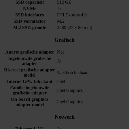
SSD capaciteit
512 GB
NVMe
Ja
SSD interfaces
PCI Express 4.0
SSD-vormfactor
M.2
M.2 SSD-grootte
2280 (22 x 80 mm)
Grafisch
Aparte grafische adapter
Nee
Ingebouwde grafische
Ja
adapter
Discreet grafische adapter
Niet beschikbaar
model
Interne-GPU-fabrikant
Intel
Familie ingebouwde
Intel Graphics
grafische adapter
On-board graphics
Intel Graphics
adapter model
Netwerk
Ethernet LAN
Ja