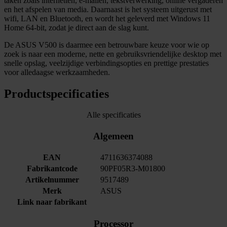
taken zoals internetten, e-mailen, tekstverwerking, online vergaderen
en het afspelen van media. Daarnaast is het systeem uitgerust met
wifi, LAN en Bluetooth, en wordt het geleverd met Windows 11
Home 64-bit, zodat je direct aan de slag kunt.
De ASUS V500 is daarmee een betrouwbare keuze voor wie op
zoek is naar een moderne, nette en gebruiksvriendelijke desktop met
snelle opslag, veelzijdige verbindingsopties en prettige prestaties
voor alledaagse werkzaamheden.
Productspecificaties
Alle specificaties
Algemeen
EAN
4711636374088
Fabrikantcode
90PF05R3-M01800
Artikelnummer
9517489
Merk
ASUS
Link naar fabrikant
Processor