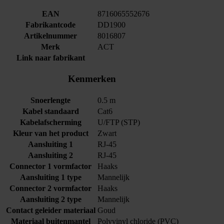
EAN
8716065552676
Fabrikantcode
DD1900
Artikelnummer
8016807
Merk
ACT
Link naar fabrikant
Kenmerken
Snoerlengte
0.5 m
Kabel standaard
Cat6
Kabelafscherming
U/FTP (STP)
Kleur van het product
Zwart
Aansluiting 1
RJ-45
Aansluiting 2
RJ-45
Connector 1 vormfactor
Haaks
Aansluiting 1 type
Mannelijk
Connector 2 vormfactor
Haaks
Aansluiting 2 type
Mannelijk
Contact geleider materiaal
Goud
Materiaal buitenmantel
Polyvinyl chloride (PVC)