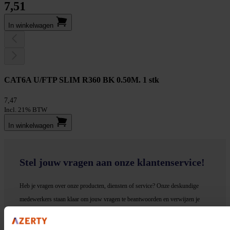
7,51
In winkel­wagen
CAT6A U/FTP SLIM R360 BK 0.50M. 1 stk
7,47
Incl. 21% BTW
In winkel­wagen
Stel jouw vragen aan onze klantenservice!
Heb je vragen over onze producten, diensten of service? Onze deskundige
medewerker
s staan klaar om jouw vragen te beantwoorden en verwijzen je
door indien nodig.
Onze klantenservice is via mail bereikbaar van maandag t/m vrijdag van 09.00