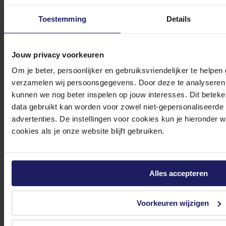
tot 17.00 uur en op zaterdag van 10.00 tot 15.00 uur.
Toestemming
Details
Jouw privacy voorkeuren
Om je beter, persoonlijker en gebruiksvriendelijker te helpen
Bekijk onze veelgestelde vragen
verzamelen wij persoonsgegevens. Door deze te analyseren 
kunnen we nog beter inspelen op jouw interesses. Dit beteken
data gebruikt kan worden voor zowel niet-gepersonaliseerde
advertenties. De instellingen voor cookies kun je hieronder 
cookies als je onze website blijft gebruiken.
0572 328 120
Alles accepteren
Voorkeuren wijzigen
Klantenservice@azerty.nl