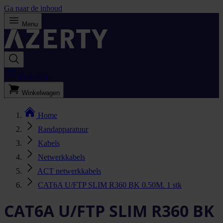
Ga naar de inhoud
Menu
Bestellijst
Winkelwagen
Home
Randapparatuur
Kabels
Netwerkkabels
ACT netwerkkabels
CAT6A U/FTP SLIM R360 BK 0.50M. 1 stk
CAT6A U/FTP SLIM R360 BK