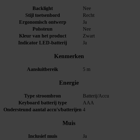
Backlight
Nee
Stijl toetsenbord
Recht
Ergonomisch ontwerp
Ja
Polssteun
Nee
Kleur van het product
Zwart
Indicator LED-batterij
Ja
Kenmerken
Aansluitbereik
5 m
Energie
Type stroombron
Batterij/Accu
Keyboard batterij type
AAA
Ondersteund aantal accu's/batterijen
4
Muis
Inclusief muis
Ja