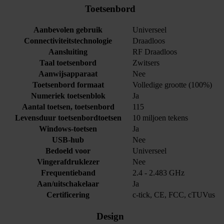
Toetsenbord
Aanbevolen gebruik
Universeel
Connectiviteitstechnologie
Draadloos
Aansluiting
RF Draadloos
Taal toetsenbord
Zwitsers
Aanwijsapparaat
Nee
Toetsenbord formaat
Volledige grootte (100%)
Numeriek toetsenblok
Ja
Aantal toetsen, toetsenbord
115
Levensduur toetsenbordtoetsen
10 miljoen tekens
Windows-toetsen
Ja
USB-hub
Nee
Bedoeld voor
Universeel
Vingerafdruklezer
Nee
Frequentieband
2.4 - 2.483 GHz
Aan/uitschakelaar
Ja
Certificering
c-tick, CE, FCC, cTUVus
Design