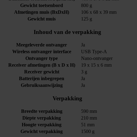
Gewicht toetsenbord
800 g
Afmetingen muis (BxDxH)
106 x 68 x 39 mm
Gewicht muis
125 g
Inhoud van de verpakking
Meegeleverde ontvanger
Ja
Wireless ontvanger interface
USB Type-A
Ontvanger type
Nano-ontvanger
Receiver afmetingen (B x D x H)
19 x 15 x 6 mm
Receiver gewicht
3 g
Batterijen inbegrepen
Ja
Gebruiksaanwijzing
Ja
Verpakking
Breedte verpakking
590 mm
Diepte verpakking
210 mm
Hoogte verpakking
51 mm
Gewicht verpakking
1500 g