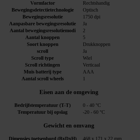
Vormfactor
Rechtshandig
Bewegingsdetectietechnologie
Optisch
Bewegingsresolutie
1750 dpi
Aanpasbare bewegingsresolutie
Ja
Aantal bewegingsresolutiemodi
2
Aantal knoppen
5
Soort knoppen
Drukknoppen
scroll
Ja
Scroll type
Wiel
Scroll richtingen
Verticaal
Muis batterij type
AAA
Aantal scroll wheels
1
Eisen aan de omgeving
Bedrijfstemperatuur (T-T)
0 - 40 °C
Temperatuur bij opslag
-20 - 60 °C
Gewicht en omvang
Dimensies toetsenbord (BxDxH)
468 x 171 x 22 mm